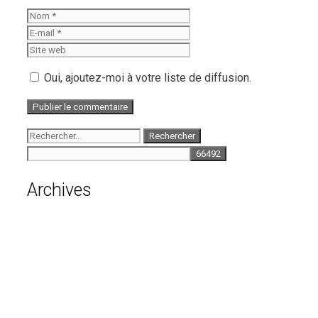
Nom
E-
mail
Site
web
Oui, ajoutez-moi à votre liste de diffusion.
Rechercher :
Archives
août 2026
juillet 2026
juin 2026
mai 2026
avril 2026
mars 2026