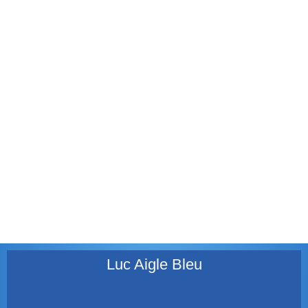
Heure de Paris)
Il y a un événement très important lundi, une éclipse
qui se produit seulement tous les 5000 – 6500 ans.
Une éclipse totale particulière qui est reconnue par
des experts comporter des effets spécifiques.
Lire la suite
Actualités
Luc Aigle Bleu