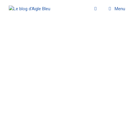
Menu
avril 2024
LA NOUVELLE TERRE
04/28/2024
À mesure que l’ancien monde croule sous la
pollution, la guerre, la répression, la persécution, la
maladie, le chaos et inexorablement s’autodétruit,
la nouvelle terre tranquillement et sereinement
émerge de partout.
Lire la suite