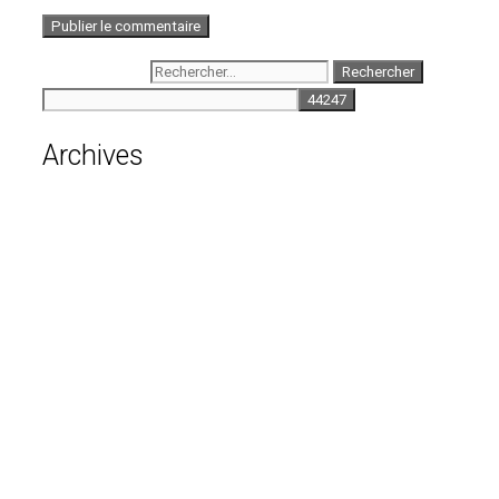
Rechercher :
Archives
août 2026
juillet 2026
juin 2026
mai 2026
avril 2026
mars 2026
février 2026
janvier 2026
décembre 2025
novembre 2025
octobre 2025