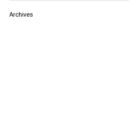
Archives
août 2026
juillet 2026
juin 2026
mai 2026
avril 2026
mars 2026
février 2026
janvier 2026
décembre 2025
novembre 2025
octobre 2025
septembre 2025