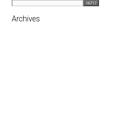
Archives
août 2026
juillet 2026
juin 2026
mai 2026
avril 2026
mars 2026
février 2026
janvier 2026
décembre 2025
novembre 2025
octobre 2025
septembre 2025
août 2025
avril 2025