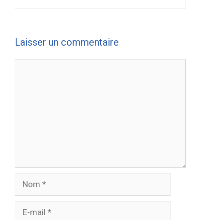
Laisser un commentaire
Commentaire
Nom
E-
mail