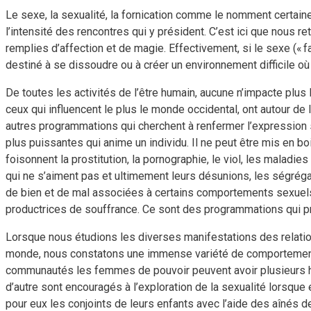
Le sexe, la sexualité, la fornication comme le nomment certaines 
l’intensité des rencontres qui y président. C’est ici que nous
remplies d’affection et de magie. Effectivement, si le sexe (« 
destiné à se dissoudre ou à créer un environnement difficile où 
De toutes les activités de l’être humain, aucune n’impacte plu
ceux qui influencent le plus le monde occidental, ont autour d
autres programmations qui cherchent à renfermer l’expression s
plus puissantes qui anime un individu. Il ne peut être mis en boi
foisonnent la prostitution, la pornographie, le viol, les maladi
qui ne s’aiment pas et ultimement leurs désunions, les ségrég
de bien et de mal associées à certains comportements sexuels d
productrices de souffrance. Ce sont des programmations qui 
Lorsque nous étudions les diverses manifestations des relat
monde, nous constatons une immense variété de comportements
communautés les femmes de pouvoir peuvent avoir plusieurs h
d’autre sont encouragés à l’exploration de la sexualité lorsque
pour eux les conjoints de leurs enfants avec l’aide des aînés