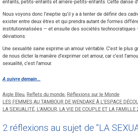
enfants, petits-enfants et arrière-petits-enfants. Cette danse d’
Nous voyons donc l’ineptie qu’il y a à tenter de définir des cadr
exister entre deux êtres et qui prendra autant de formes différe
institutionnalisées — et ensuite des sociétés technocratiques 
déviations.
Une sexualité saine exprime un amour véritable. C’est le plus 
de nous dicter la manière d’exprimer cet amour, car c’est l’amour 
sexualité, c’est l’amour.
A suivre demain…
Catégories
Aigle Bleu
,
Reflets du monde
,
Réflexions sur le Monde
LES FEMMES AU TAMBOUR DE WENDAKE À L’ESPACE DÉCOU
LA SEXUALITÉ, L’AMOUR, LA VIE DE COUPLE ET LA FAMILLE 
2 réflexions au sujet de “LA SE