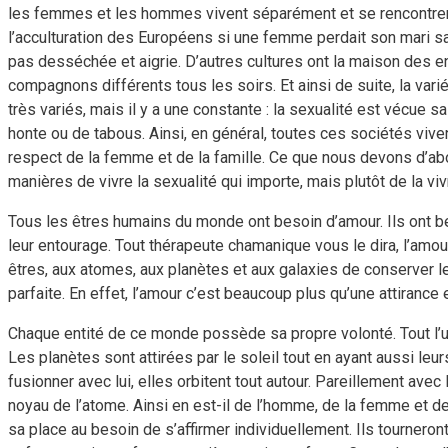
les femmes et les hommes vivent séparément et se rencontren
l’acculturation des Européens si une femme perdait son mari sa s
pas desséchée et aigrie. D’autres cultures ont la maison des en
compagnons différents tous les soirs. Et ainsi de suite, la v
très variés, mais il y a une constante : la sexualité est vécue
honte ou de tabous. Ainsi, en général, toutes ces sociétés vivent
respect de la femme et de la famille. Ce que nous devons d’ab
manières de vivre la sexualité qui importe, mais plutôt de la vi
Tous les êtres humains du monde ont besoin d’amour. Ils ont bes
leur entourage. Tout thérapeute chamanique vous le dira, l’amour
êtres, aux atomes, aux planètes et aux galaxies de conserver 
parfaite. En effet, l’amour c’est beaucoup plus qu’une attirance
Chaque entité de ce monde possède sa propre volonté. Tout l’
Les planètes sont attirées par le soleil tout en ayant aussi leu
fusionner avec lui, elles orbitent tout autour. Pareillement avec
noyau de l’atome. Ainsi en est-il de l’homme, de la femme et de
sa place au besoin de s’affirmer individuellement. Ils tourneront