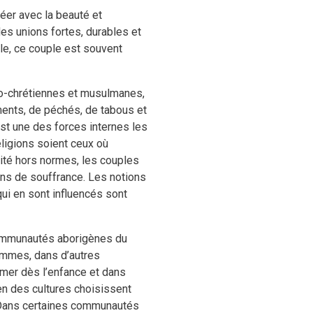
réer avec la beauté et
es unions fortes, durables et
ple, ce couple est souvent
déo-chrétiennes et musulmanes,
ements, de péchés, de tabous et
est une des forces internes les
religions soient ceux où
alité hors normes, les couples
ons de souffrance. Les notions
qui en sont influencés sont
communautés aborigènes du
emmes, dans d’autres
mer dès l’enfance et dans
ien des cultures choisissent
. Dans certaines communautés