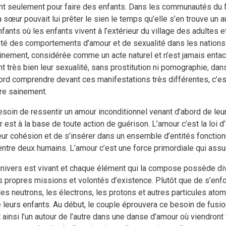
t seulement pour faire des enfants. Dans les communautés du 
œur pouvait lui prêter le sien le temps qu’elle s’en trouve un au
fants où les enfants vivent à l’extérieur du village des adultes
ariété des comportements d’amour et de sexualité dans les natio
 sainement, considérée comme un acte naturel et n’est jamais ent
 très bien leur sexualité, sans prostitution ni pornographie, dans 
ord comprendre devant ces manifestations très différentes, c’es
vre sainement.
oin de ressentir un amour inconditionnel venant d’abord de leurs
 est à la base de toute action de guérison. L’amour c’est la loi d
leur cohésion et de s’insérer dans un ensemble d’entités fonctio
 entre deux humains. L’amour c’est une force primordiale qui assur
univers est vivant et chaque élément qui la compose possède di
rs propres missions et volontés d’existence. Plutôt que de s’enfo
 les neutrons, les électrons, les protons et autres particules atom
 leurs enfants. Au début, le couple éprouvera ce besoin de fusio
 ainsi l’un autour de l’autre dans une danse d’amour où viendront t