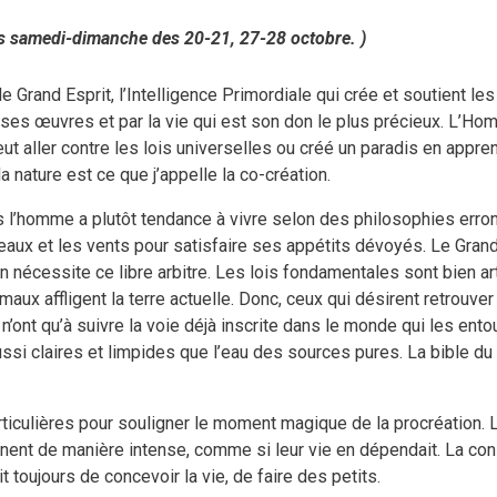
 les samedi-dimanche des 20-21, 27-28 octobre. )
e Grand Esprit, l’Intelligence Primordiale qui crée et soutient le
 ses œuvres et par la vie qui est son don le plus précieux. L’Hom
, peut aller contre les lois universelles ou créé un paradis en app
a nature est ce que j’appelle la co-création.
 l’homme a plutôt tendance à vivre selon des philosophies erro
les eaux et les vents pour satisfaire ses appétits dévoyés. Le Gra
écessite ce libre arbitre. Les lois fondamentales sont bien art
ux affligent la terre actuelle. Donc, ceux qui désirent retrouver 
n’ont qu’à suivre la voie déjà inscrite dans le monde qui les ento
ssi claires et limpides que l’eau des sources pures. La bible du G
ticulières pour souligner le moment magique de la procréation. L
donnent de manière intense, comme si leur vie en dépendait. La co
toujours de concevoir la vie, de faire des petits.