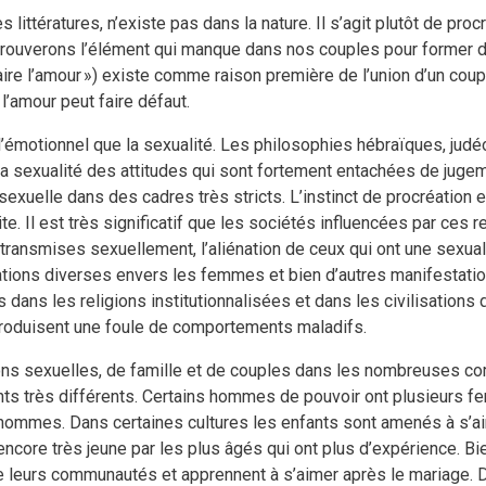
littératures, n’existe pas dans la nature. Il s’agit plutôt de proc
 retrouverons l’élément qui manque dans nos couples pour former d
faire l’amour ») existe comme raison première de l’union d’un cou
l’amour peut faire défaut.
s l’émotionnel que la sexualité. Les philosophies hébraïques, ju
e la sexualité des attitudes qui sont fortement entachées de jug
exuelle dans des cadres très stricts. L’instinct de procréation 
te. Il est très significatif que les sociétés influencées par ces 
es transmises sexuellement, l’aliénation de ceux qui ont une sexu
ations diverses envers les femmes et bien d’autres manifestati
ans les religions institutionnalisées et dans les civilisations 
produisent une foule de comportements maladifs.
ions sexuelles, de famille et de couples dans les nombreuses 
 très différents. Certains hommes de pouvoir ont plusieurs f
ommes. Dans certaines cultures les enfants sont amenés à s’ai
 encore très jeune par les plus âgés qui ont plus d’expérience. B
 de leurs communautés et apprennent à s’aimer après le mariage