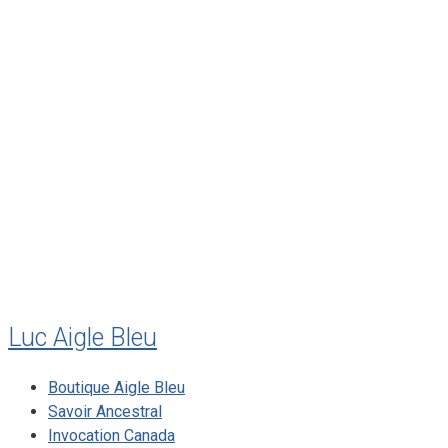
février 2012
janvier 2012
décembre 2011
août 2011
juillet 2011
juillet 2010
mai 2010
décembre 2009
août 2009
mai 2008
Luc Aigle Bleu
Boutique Aigle Bleu
Savoir Ancestral
Invocation Canada