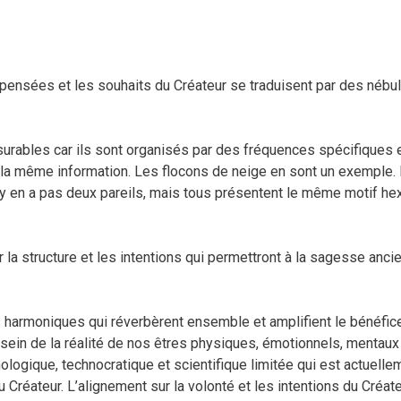
s pensées et les souhaits du Créateur se traduisent par des nébu
urables car ils sont organisés par des fréquences spécifiques 
 de la même information. Les flocons de neige en sont un exempl
n’y en a pas deux pareils, mais tous présentent le même motif he
la structure et les intentions qui permettront à la sagesse anc
s harmoniques qui réverbèrent ensemble et amplifient le bénéfic
ein de la réalité de nos êtres physiques, émotionnels, mentaux e
ogique, technocratique et scientifique limitée qui est actuelleme
réateur. L’alignement sur la volonté et les intentions du Créate