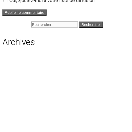
Oui, ajoutez-moi à votre liste de diffusion.
Rechercher :
Archives
août 2026
juillet 2026
juin 2026
mai 2026
avril 2026
mars 2026
février 2026
janvier 2026
décembre 2025
novembre 2025