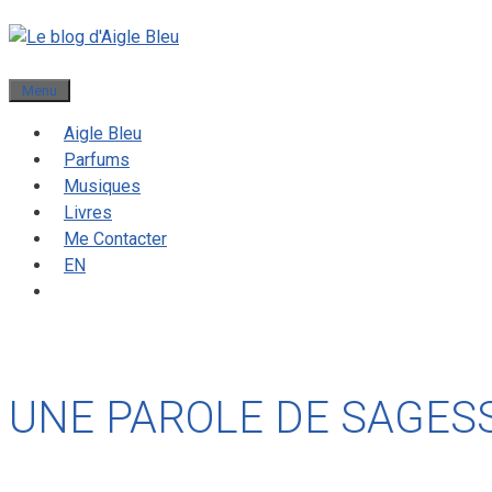
Menu
Aigle Bleu
Parfums
Musiques
Livres
Me Contacter
EN
UNE PAROLE DE SAGES