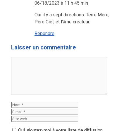
06/18/2023 à 11 h 45 min
Oui il y a sept directions. Terre Mère,
Père Ciel, et l’âme créateur.
Répondre
Laisser un commentaire
Commentaire
Nom
E-
mail
Site
web
Oui, ajoutez-moi à votre liste de diffusion.