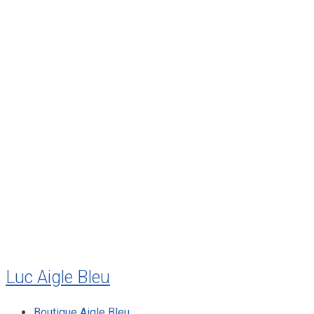
avril 2012
mars 2012
février 2012
janvier 2012
décembre 2011
août 2011
juillet 2011
juillet 2010
mai 2010
décembre 2009
août 2009
mai 2008
Luc Aigle Bleu
Boutique Aigle Bleu