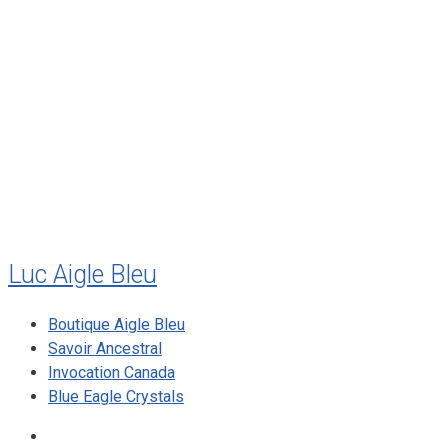
août 2011
juillet 2011
juillet 2010
mai 2010
décembre 2009
août 2009
mai 2008
Luc Aigle Bleu
Boutique Aigle Bleu
Savoir Ancestral
Invocation Canada
Blue Eagle Crystals