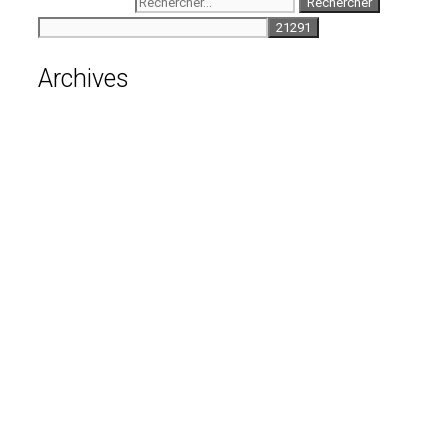
Rechercher :
Archives
août 2026
juillet 2026
juin 2026
mai 2026
avril 2026
mars 2026
février 2026
janvier 2026
décembre 2025
novembre 2025
octobre 2025
septembre 2025
août 2025