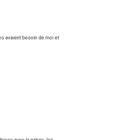
es avaient besoin de moi et
biose avec la nature, les