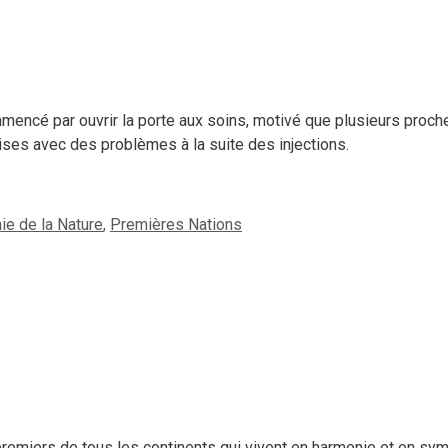
encé par ouvrir la porte aux soins, motivé que plusieurs proch
ses avec des problèmes à la suite des injections.
ie de la Nature
,
Premières Nations
remiers de tous les continents qui vivent en harmonie et en sym