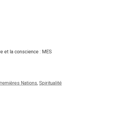
re et la conscience : MES
remières Nations
,
Spiritualité