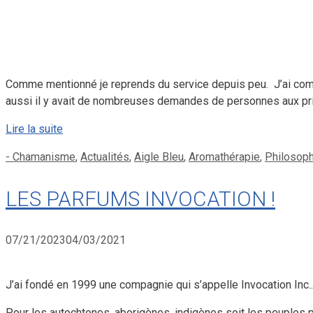
Comme mentionné je reprends du service depuis peu. J’ai comm
aussi il y avait de nombreuses demandes de personnes aux pri
Lire la suite
Catégories
- Chamanisme
,
Actualités
,
Aigle Bleu
,
Aromathérapie
,
Philosoph
LES PARFUMS INVOCATION !
07/21/2023
04/03/2021
J’ai fondé en 1999 une compagnie qui s’appelle Invocation Inc..
Pour les autochtones, aborigènes, indigènes soit les peuples p