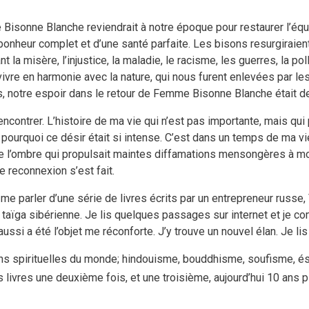
sonne Blanche reviendrait à notre époque pour restaurer l’équili
onheur complet et d’une santé parfaite. Les bisons resurgiraient
t la misère, l’injustice, la maladie, le racisme, les guerres, la pol
vivre en harmonie avec la nature, qui nous furent enlevées par l
s, notre espoir dans le retour de Femme Bisonne Blanche était d
encontrer. L’histoire de ma vie qui n’est pas importante, mais qui 
ourquoi ce désir était si intense. C’est dans un temps de ma vie
l’ombre qui propulsait maintes diffamations mensongères à mon
e reconnexion s’est fait.
me parler d’une série de livres écrits par un entrepreneur russe,
 taïga sibérienne. Je lis quelques passages sur internet et je
ussi a été l’objet me réconforte. J’y trouve un nouvel élan. Je li
ions spirituelles du monde; hindouisme, bouddhisme, soufisme, és
les livres une deuxième fois, et une troisième, aujourd’hui 10 ans p