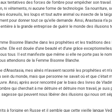
ce aux tentatives des forces de l’ombre pour empêcher son travail.
n, ni vêtements, ni aucune forme de technologie. Sa nourriture, son
 les écureuils, les loups et tout autre animal ou insecte de la taï
ement pour donner tout ce qu’elle demande. Ainsi, Anastasia n’a
 entière à la grande entreprise de guérir le monde des illusions 
emme Bisonne Blanche dans les prophéties et les traditions des 
he. Elle est douée d’une beauté et d’une grâce exceptionnelles, 
ous tous. Il est manifeste que même si elle ne porte pas le n
 nous attendions de la Femme Bisonne Blanche.
e d’Anastasia, mes aînés m’avaient raconté les prophéties et m’a
 sein du monde, mais que personne ne savait où et que c’était mi
re. Ainsi, après avoir rencontré par le biais des livres de Vladi
ombre qui cherchait à me détruire et détruire mon travail, je suis
 la sagesse qui peuvent nous libérer des illusions qui nous ont sé
rits à l’origine en Russe et il semble que cette vieille langue Ve