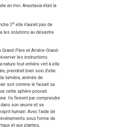
te en moi. Anastasia était la
e
anche 2
elle n’aurait pas de
a les solutions au désastre
on Grand-Père et Arrière-Grand-
réserver les instructions
nature tout entière vint à elle
ée, prendrait bien soin d’elle.
e de lumière, animée de
mier soir comme le faisait sa
 que cette sphère pouvait
ne. Ils finirent par comprendre
a dans son œuvre et se
sprit humain. Avec l’aide de
on d’événements sous forme de
maux et aux plantes,