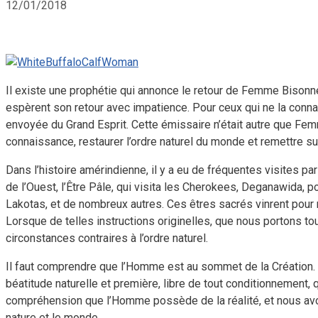
12/01/2018
Il existe une prophétie qui annonce le retour de Femme Bisonne
espèrent son retour avec impatience. Pour ceux qui ne la connai
envoyée du Grand Esprit. Cette émissaire n’était autre que Fe
connaissance, restaurer l’ordre naturel du monde et remettre su
Dans l’histoire amérindienne, il y a eu de fréquentes visites 
de l’Ouest, l’Être Pâle, qui visita les Cherokees, Deganawida,
Lakotas, et de nombreux autres. Ces êtres sacrés vinrent pour r
Lorsque de telles instructions originelles, que nous portons to
circonstances contraires à l’ordre naturel.
Il faut comprendre que l’Homme est au sommet de la Création. To
béatitude naturelle et première, libre de tout conditionnement
compréhension que l’Homme possède de la réalité, et nous avons
nature et le monde.