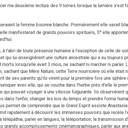
er ma deuxième lecture des 9 tomes lorsque la lumière s’est fai
riseraient la femme bisonne blanche. Premièrement elle serait bl
e
elle manifesterait de grands pouvoirs spirituels, 5
elle apporter
rd’hui.
, à l’abri de toute présence humaine à l’exception de celle de s
et qui lui enseignèrent une culture ancestrale qui a su toujours p
orts lorsqu’elle avait 3 mois, ne sachant ni marcher ni parler. La 
e, sachant que Mère Nature, cette Terre nourricière où elle était n
ement de ses parents qu’ils virent pour la première fois une sphèr
muniquer avec elle, qui se coucha dans l’herbe près d’elle le pre
ère qui pouvait voyager à une vitesse fulgurante. Ils observèrent
és dans l’enfer, changer les lois du temps et prendre forme humai
 nous permet de comprendre que le Grand Esprit assiste Anastasi
mit rapidement à découvrir les immenses pouvoirs que recèle l’e
a télépathie, parler en langues, la téléportation, la transmissi
plus grands accomplissements cinématographiques, parler aux ani