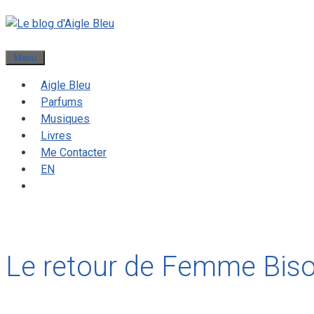
Menu
Aigle Bleu
Parfums
Musiques
Livres
Me Contacter
EN
Le retour de Femme Bis