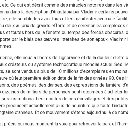
 etc. Ce qui est décrit comme des miracles notoires dans les v
onnu dans la description d’Anastasia par Vladimir certains pouvo
e, elle semble les avoir tous et les manifester avec une facilit
 deux au prix de grands efforts et de cérémonies complexes et 
 tous et toutes hors de la fenêtre du temps des forces obscures
orte par le biais des œuvres littéraires de son époux, Vladimir 
ommes.
enne, elle nous a libérés de l’ignorance et de la douleur d’être 
 aux créateurs du système technocratique mondial actuel. Ses liv
s, se sont vendus à plus de 10 millions d’exemplaires en moins d
re où leur première édition date de la fin des années 90. Ces li
ansons, des poèmes, des danses, des expressions de lumière, d’
es dizaines de milliers de personnes sont retournées à acheter l
on ses instructions. Les récoltes de ces écovillages et des petit
vre produisent actuellement plus de nourriture que toute l’industr
vingtaine d’années. Et ce mouvement s’étend aujourd’hui à de nom
t précis qui nous montrent la voie pour retrouver la paix et l’