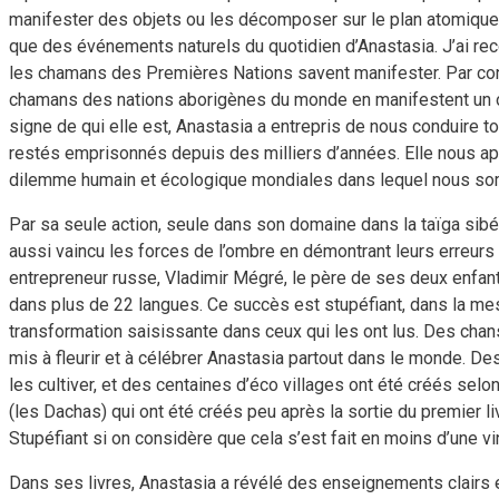
manifester des objets ou les décomposer sur le plan atomique,
que des événements naturels du quotidien d’Anastasia. J’ai rec
les chamans des Premières Nations savent manifester. Par contr
chamans des nations aborigènes du monde en manifestent un ou
signe de qui elle est, Anastasia a entrepris de nous conduire
restés emprisonnés depuis des milliers d’années. Elle nous app
dilemme humain et écologique mondiales dans lequel nous s
Par sa seule action, seule dans son domaine dans la taïga sibéri
aussi vaincu les forces de l’ombre en démontrant leurs erreurs
entrepreneur russe, Vladimir Mégré, le père de ses deux enfant
dans plus de 22 langues. Ce succès est stupéfiant, dans la mesu
transformation saisissante dans ceux qui les ont lus. Des ch
mis à fleurir et à célébrer Anastasia partout dans le monde. D
les cultiver, et des centaines d’éco villages ont été créés sel
(les Dachas) qui ont été créés peu après la sortie du premier li
Stupéfiant si on considère que cela s’est fait en moins d’une 
Dans ses livres, Anastasia a révélé des enseignements clairs e