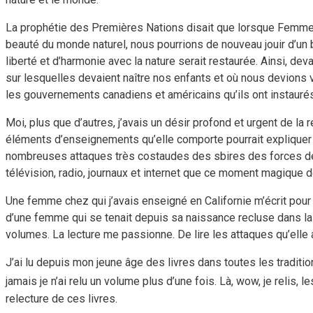
La prophétie des Premières Nations disait que lorsque Femme Bi
beauté du monde naturel, nous pourrions de nouveau jouir d’un b
liberté et d’harmonie avec la nature serait restaurée. Ainsi, devan
sur lesquelles devaient naître nos enfants et où nous devions 
les gouvernements canadiens et américains qu’ils ont instauré
Moi, plus que d’autres, j’avais un désir profond et urgent de la r
éléments d’enseignements qu’elle comporte pourrait expliquer p
nombreuses attaques très costaudes des sbires des forces de 
télévision, radio, journaux et internet que ce moment magique d
Une femme chez qui j’avais enseigné en Californie m’écrit pour 
d’une femme qui se tenait depuis sa naissance recluse dans la
volumes. La lecture me passionne. De lire les attaques qu’elle a
J’ai lu depuis mon jeune âge des livres dans toutes les tradit
jamais je n’ai relu un volume plus d’une fois. Là, wow, je relis, 
relecture de ces livres.