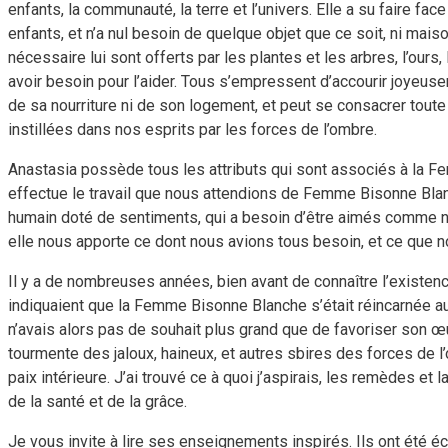
enfants, la communauté, la terre et l’univers. Elle a su faire fa
enfants, et n’a nul besoin de quelque objet que ce soit, ni maiso
nécessaire lui sont offerts par les plantes et les arbres, l’ours,
avoir besoin pour l’aider. Tous s’empressent d’accourir joyeus
de sa nourriture ni de son logement, et peut se consacrer toute
instillées dans nos esprits par les forces de l’ombre.
Anastasia possède tous les attributs qui sont associés à la F
effectue le travail que nous attendions de Femme Bisonne Blanc
humain doté de sentiments, qui a besoin d’être aimés comme n
elle nous apporte ce dont nous avions tous besoin, et ce que
Il y a de nombreuses années, bien avant de connaître l’existenc
indiquaient que la Femme Bisonne Blanche s’était réincarnée au
n’avais alors pas de souhait plus grand que de favoriser son œuv
tourmente des jaloux, haineux, et autres sbires des forces de l’
paix intérieure. J’ai trouvé ce à quoi j’aspirais, les remèdes et
de la santé et de la grâce.
Je vous invite à lire ses enseignements inspirés. Ils ont été éc