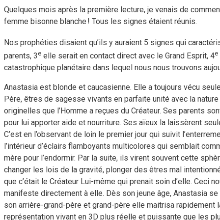
Quelques mois après la première lecture, je venais de commenc
femme bisonne blanche ! Tous les signes étaient réunis.
Nos prophéties disaient qu’ils y auraient 5 signes qui caracté
e
e
parents, 3
elle serait en contact direct avec le Grand Esprit, 4
catastrophique planétaire dans lequel nous nous trouvons aujou
Anastasia est blonde et caucasienne. Elle a toujours vécu seule
Père, êtres de sagesse vivants en parfaite unité avec la nature 
originelles que l’Homme a reçues du Créateur. Ses parents sont m
pour lui apporter aide et nourriture. Ses aïeux la laissèrent seul
C’est en l’observant de loin le premier jour qui suivit l’enterr
l’intérieur d’éclairs flamboyants multicolores qui semblait com
mère pour l’endormir. Par la suite, ils virent souvent cette sph
changer les lois de la gravité, plonger des êtres mal intentionn
que c’était le Créateur Lui-même qui prenait soin d’elle. Ceci
manifeste directement à elle. Dès son jeune âge, Anastasia se 
son arrière-grand-père et grand-père elle maitrisa rapidement l
représentation vivant en 3D plus réelle et puissante que les 