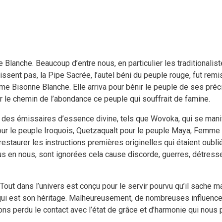
 Blanche. Beaucoup d’entre nous, en particulier les traditionali
ssent pas, la Pipe Sacrée, l’autel béni du peuple rouge, fut rem
mme Bisonne Blanche. Elle arriva pour bénir le peuple de ses pr
r le chemin de l’abondance ce peuple qui souffrait de famine.
par des émissaires d’essence divine, tels que Wovoka, qui se man
 pour le peuple Iroquois, Quetzaqualt pour le peuple Maya, Femme
estaurer les instructions premières originelles qui étaient oubl
us en nous, sont ignorées cela cause discorde, guerres, détresse
ut dans l’univers est conçu pour le servir pourvu qu’il sache mai
, qui est son héritage. Malheureusement, de nombreuses influence
 perdu le contact avec l’état de grâce et d’harmonie qui nous p