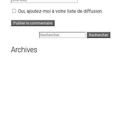
Oui, ajoutez-moi à votre liste de diffusion.
Rechercher :
Archives
août 2026
juillet 2026
juin 2026
mai 2026
avril 2026
mars 2026
février 2026
janvier 2026
décembre 2025
novembre 2025