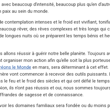
le avec beaucoup d’intensité, beaucoup plus qu’en d’a
n paix au sein du monde.
contemplation intenses et le froid est vivifiant, tonif
beaucoup rêver, des rêves complexes et très longs qu
 de longues nuits où se préparent les temps bénis et h
 allons réussir à guérir notre belle planète. Toujours 
organiser mon action afin qu’elle soit la plus porteus
réons le Monde
en mars, sera déterminant à cet effet. 
re-mère vont commencer à recevoir des outils puissants
le feu et le froid des siècles et qui ont défié le temps
. Non, ils n’ont pas réussis et oui, nous sommes toujour
ffrandes de sagesse et de connaissance.
oir les domaines familiaux sera fondée ou du moins prê