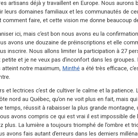
res artisans déjà y travaillent en Europe. Nous aurons 
enir leurs domaines familiaux et les communautés de ceu
t comment faire, et cette vision me donne beaucoup de 
niser ici, mais c’est bon nous avons eu la confirmatio
ous avons une douzaine de préinscriptions et elle co
s inscrire. Nous allons limiter la participation à 27 p
 petite et je ne veux pas d’inconfort dans les groupes
s atteint notre maximum,
Minthé
a été très efficace, c’
tre.
t lectrices c’est de cultiver le calme et la patience. L
 nord au Québec, qu’on ne voit plus en fait, mais qui é
le temps, réussit à rabaisser la plus grande montagne, u
nous avons compris ce qui est vrai il est impossible de l
tez plus. La lumière a toujours triomphé de l’ombre et 
avons fais autant d’erreurs dans les derniers millénai