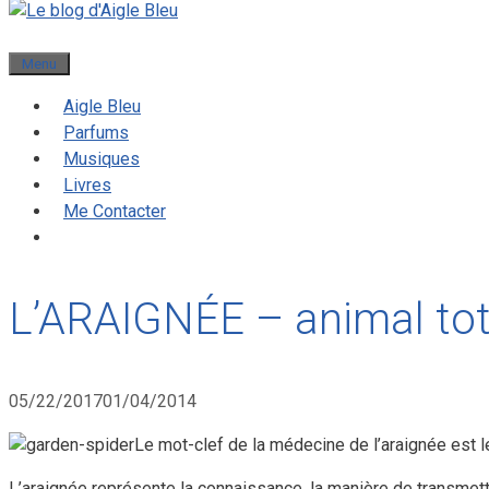
Menu
Aigle Bleu
Parfums
Musiques
Livres
Me Contacter
L’ARAIGNÉE – animal to
05/22/2017
01/04/2014
Le mot-clef de la médecine de l’araignée est le
L’araignée représente la connaissance, la manière de transmett