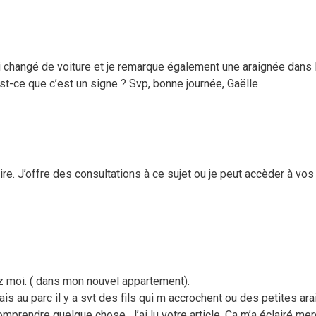
i changé de voiture et je remarque également une araignée dans l
st-ce que c’est un signe ? Svp, bonne journée, Gaëlle
re. J’offre des consultations à ce sujet ou je peut accèder à vo
ez moi. ( dans mon nouvel appartement).
ais au parc il y a svt des fils qui m accrochent ou des petites ar
mprendre quelque chose. J’ai lu votre article. Ça m’a éclairé merc