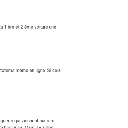
a 1 ère et 2 ème voiture une
s totems même en ligne. Si cela
aignées qui viennent sur moi.
i bcp pr ça. Mais il y a des