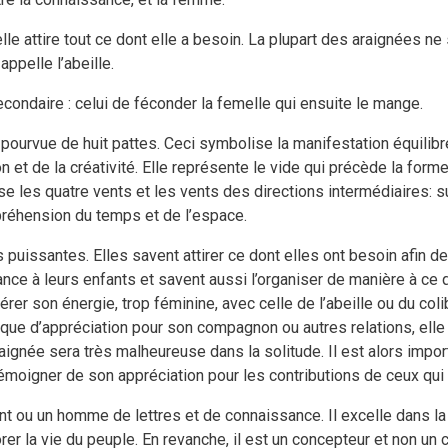
elle attire tout ce dont elle a besoin. La plupart des araignées n
appelle l’abeille.
ondaire : celui de féconder la femelle qui ensuite le mange.
st pourvue de huit pattes. Ceci symbolise la manifestation équili
n et de la créativité. Elle représente le vide qui précède la forme, 
lise les quatre vents et les vents des directions intermédiaires: 
ompréhension du temps et de l’espace.
uissantes. Elles savent attirer ce dont elles ont besoin afin de
ance à leurs enfants et savent aussi l’organiser de manière à ce
son énergie, trop féminine, avec celle de l’abeille ou du colibr
nque d’appréciation pour son compagnon ou autres relations, elle
araignée sera très malheureuse dans la solitude. Il est alors impo
témoigner de son appréciation pour les contributions de ceux qui 
ent ou un homme de lettres et de connaissance. Il excelle dans la
r la vie du peuple. En revanche, il est un concepteur et non un cr