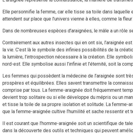
Elle personnifie la femme, car elle tisse sa toile dans laquelle 
attendent sur place que l’univers vienne à elles, comme la fleur 
Dans de nombreuses espèces d’araignées, le mâle a un rôle sec
Contrairement aux autres insectes qui en ont six, l’araignée e
la vie. C’est là le symbole des infinies possibilités de la créatio
la lumière, l’introspection nécessaire à la création. Elle symbo
nord-est. Elle symbolise aussi l’infinie et l’éternité, soit la c
Les femmes qui possèdent la médecine de l’araignée sont très p
prospères et équilibrées. Elles savent transmettre la connaiss
comprise par tous. La femme-araignée doit fréquemment tempérer 
devient trop solitaire ou si elle développe du mépris ou un ma
et tisse la toile de sa propre isolation et solitude. La femme-
que la femme-araignée cultive l’humilité et sache ressentir et 
Il est courant que l’homme-araignée soit un scientifique de tal
dans la découverte des outils et techniques qui peuvent améliore