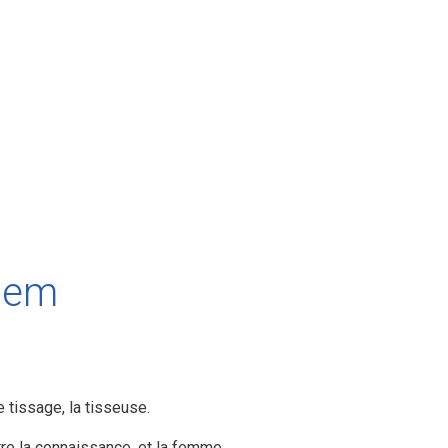
tem
 tissage, la tisseuse.
re la connaissance, et la femme.