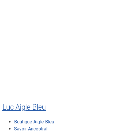
mars 2012
février 2012
janvier 2012
décembre 2011
août 2011
juillet 2011
juillet 2010
mai 2010
décembre 2009
août 2009
mai 2008
Luc Aigle Bleu
Boutique Aigle Bleu
Savoir Ancestral