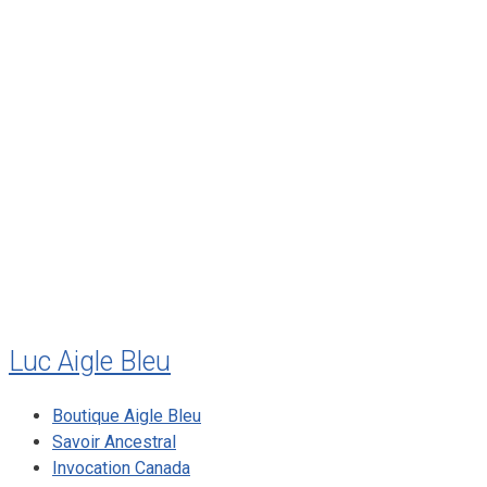
février 2012
janvier 2012
décembre 2011
août 2011
juillet 2011
juillet 2010
mai 2010
décembre 2009
août 2009
mai 2008
Luc Aigle Bleu
Boutique Aigle Bleu
Savoir Ancestral
Invocation Canada