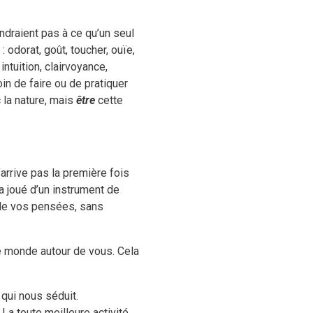
ndraient pas à ce qu’un seul
odorat, goût, toucher, ouïe,
ntuition, clairvoyance,
in de faire ou de pratiquer
c la nature, mais
être
cette
arrive pas la première fois
a joué d’un instrument de
 de vos pensées, sans
e monde autour de vous. Cela
 qui nous séduit.
La toute meilleure activité