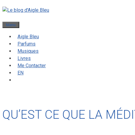
Menu
Aigle Bleu
Parfums
Musiques
Livres
Me Contacter
EN
QU’EST CE QUE LA MÉDI