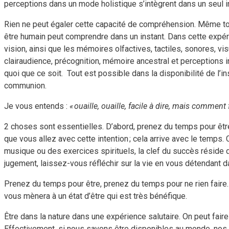
perceptions dans un mode holistique s’intègrent dans un seul 
Rien ne peut égaler cette capacité de compréhension. Même tou
être humain peut comprendre dans un instant. Dans cette expérie
vision, ainsi que les mémoires olfactives, tactiles, sonores, vis
clairaudience, précognition, mémoire ancestral et perceptions i
quoi que ce soit. Tout est possible dans la disponibilité de l’i
communion.
Je vous entends :
« ouaille, ouaille, facile à dire, mais comment 
2 choses sont essentielles. D’abord, prenez du temps pour être
que vous allez avec cette intention ; cela arrive avec le temps
musique ou des exercices spirituels, la clef du succès réside
jugement, laissez-vous réfléchir sur la vie en vous détendant d
Prenez du temps pour être, prenez du temps pour ne rien faire
vous mènera à un état d’être qui est très bénéfique.
Être dans la nature dans une expérience salutaire. On peut fair
Effectivement, si nous savons être disponibles au monde, nos s