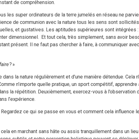
instant de compréhension.
s les super ordinateurs de la terre jumelés en réseau ne parvie
nce de communion avec la nature tous les sens sont sollicités : 
uelles, et gustatives. Les aptitudes supérieures sont intégrées : i
nter dimensionnel. Et tout cela, très simplement, sans avoir beso
nstant présent. Il ne faut pas chercher à faire, à communiquer ave
faire
? »
 dans la nature régulièrement et d’une manière détendue. Cela n’
. Comme n’importe quelle pratique, un sport compétitif, apprendre 
 dans la répétition. Deuxièmement, exercez-vous à l’observation
ans l’expérience.
. Regardez ce qui se passe en vous et comment cela influence l
e cela en marchant sans hâte ou assis tranquillement dans un lieu
ens subtils et notre perception holistique peuvent se déployer. 