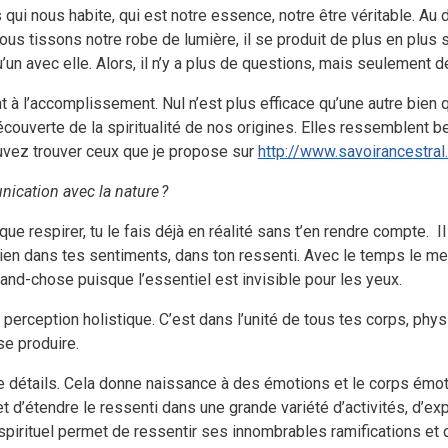
es qui nous habite, qui est notre essence, notre être véritable. Au 
s tissons notre robe de lumière, il se produit de plus en plus
u’un avec elle. Alors, il n’y a plus de questions, mais seulement 
 à l’accomplissement. Nul n’est plus efficace qu’une autre bien 
écouverte de la spiritualité de nos origines. Elles ressemblent 
uvez trouver ceux que je propose sur
http://www.savoirancestra
nication avec la nature ?
ue respirer, tu le fais déjà en réalité sans t’en rendre compte. I
 bien dans tes sentiments, dans ton ressenti. Avec le temps le m
rand-chose puisque l’essentiel est invisible pour les yeux.
a perception holistique. C’est dans l’unité de tous tes corps, phy
se produire.
de détails. Cela donne naissance à des émotions et le corps émo
 d’étendre le ressenti dans une grande variété d’activités, d’ex
rituel permet de ressentir ses innombrables ramifications et d’e