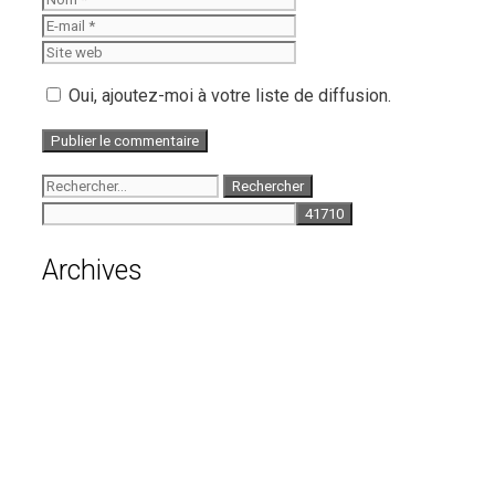
mail
Site
web
Oui, ajoutez-moi à votre liste de diffusion.
Rechercher :
Archives
août 2026
juillet 2026
juin 2026
mai 2026
avril 2026
mars 2026
février 2026