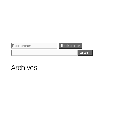
juillet 2010
mai 2010
décembre 2009
août 2009
mai 2008
Rechercher :
Archives
août 2026
juillet 2026
juin 2026
mai 2026
avril 2026
mars 2026
février 2026