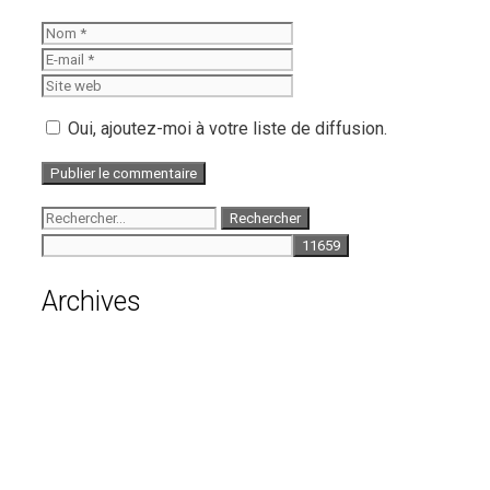
Nom
E-
mail
Site
web
Oui, ajoutez-moi à votre liste de diffusion.
Rechercher :
Archives
août 2026
juillet 2026
juin 2026
mai 2026
avril 2026