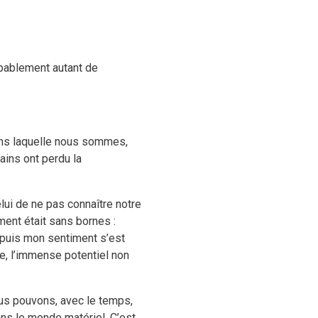
robablement autant de
dans laquelle nous sommes,
ains ont perdu la
elui de ne pas connaître notre
ment était sans bornes :
epuis mon sentiment s’est
re, l’immense potentiel non
us pouvons, avec le temps,
ans le monde matériel. C’est