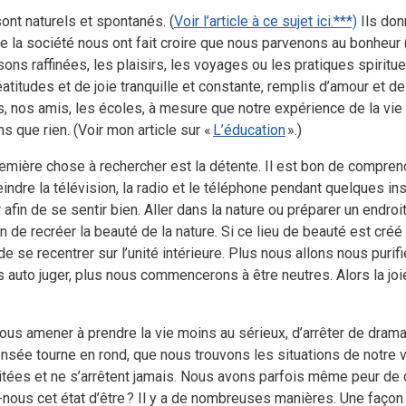
ont naturels et spontanés. (
Voir l’article à ce sujet ici.***)
Ils don
la société nous ont fait croire que nous parvenons au bonheur (l’
ons raffinées, les plaisirs, les voyages ou les pratiques spiritu
itudes et de joie tranquille et constante, remplis d’amour et de
s, nos amis, les écoles, à mesure que notre expérience de la vie
que rien. (Voir mon article sur «
L’éducation
».)
a première chose à rechercher est la détente. Il est bon de compre
teindre la télévision, la radio et le téléphone pendant quelques i
 afin de se sentir bien. Aller dans la nature ou préparer un endr
afin de recréer la beauté de la nature. Si ce lieu de beauté est cr
 se recentrer sur l’unité intérieure. Plus nous allons nous purifie
to juger, plus nous commencerons à être neutres. Alors la joie,
r nous amener à prendre la vie moins au sérieux, d’arrêter de dra
nsée tourne en rond, que nous trouvons les situations de notre vi
ées et ne s’arrêtent jamais. Nous avons parfois même peur de d
us cet état d’être ? Il y a de nombreuses manières. Une façon