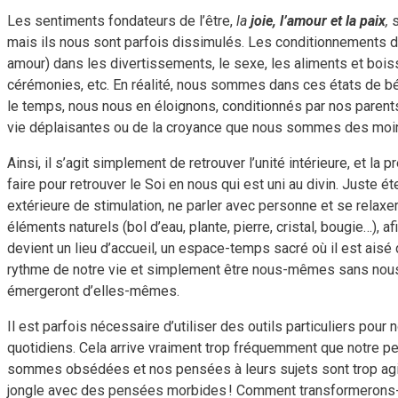
Les sentiments fondateurs de l’être,
la
joie, l’amour et la paix
,
s
mais ils nous sont parfois dissimulés. Les conditionnements de 
amour) dans les divertissements, le sexe, les aliments et boiss
cérémonies, etc. En réalité, nous sommes dans ces états de béat
le temps, nous nous en éloignons, conditionnés par nos parent
vie déplaisantes ou de la croyance que nous sommes des moins 
Ainsi, il s’agit simplement de retrouver l’unité intérieure, et l
faire pour retrouver le Soi en nous qui est uni au divin. Juste é
extérieure de stimulation, ne parler avec personne et se relaxer
éléments naturels (bol d’eau, plante, pierre, cristal, bougie…), 
devient un lieu d’accueil, un espace-temps sacré où il est aisé de
rythme de notre vie et simplement être nous-mêmes sans nous au
émergeront d’elles-mêmes.
Il est parfois nécessaire d’utiliser des outils particuliers pou
quotidiens. Cela arrive vraiment trop fréquemment que notre pe
sommes obsédées et nos pensées à leurs sujets sont trop agit
jongle avec des pensées morbides ! Comment transformerons-no