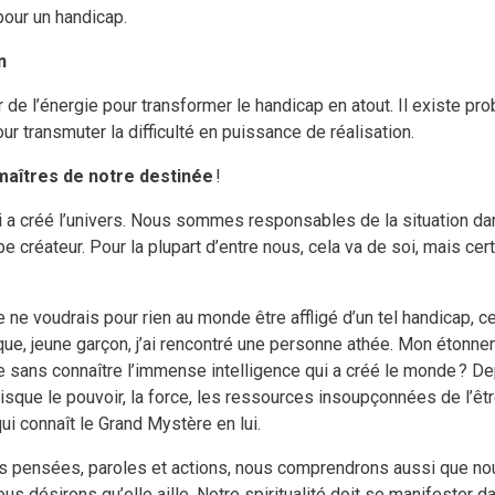
 pour un handicap.
n
r de l’énergie pour transformer le handicap en atout. Il existe p
 transmuter la difficulté en puissance de réalisation.
maîtres de notre destinée
!
qui a créé l’univers. Nous sommes responsables de la situation 
créateur. Pour la plupart d’entre nous, cela va de soi, mais cert
 ne voudrais pour rien au monde être affligé d’un tel handicap, c
que, jeune garçon, j’ai rencontré une personne athée. Mon étonne
e sans connaître l’immense intelligence qui a créé le monde ? D
isque le pouvoir, la force, les ressources insoupçonnées de l’êt
i connaît le Grand Mystère en lui.
s pensées, paroles et actions, nous comprendrons aussi que no
s désirons qu’elle aille. Notre spiritualité doit se manifester d