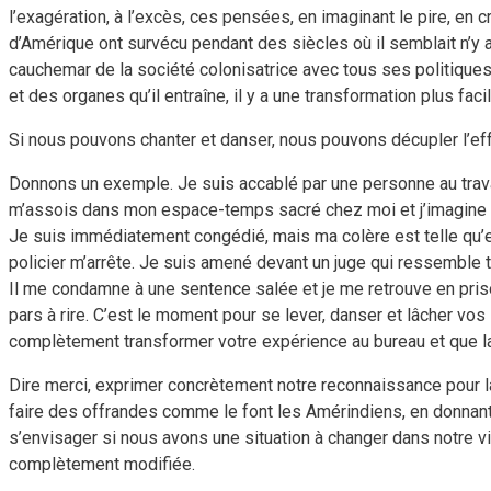
l’exagération, à l’excès, ces pensées, en imaginant le pire, en
d’Amérique ont survécu pendant des siècles où il semblait n’y a
cauchemar de la société colonisatrice avec tous ses politiques 
et des organes qu’il entraîne, il y a une transformation plus fa
Si nous pouvons chanter et danser, nous pouvons décupler l’eff
Donnons un exemple. Je suis accablé par une personne au travail 
m’assois dans mon espace-temps sacré chez moi et j’imagine qu
Je suis immédiatement congédié, mais ma colère est telle qu’en
policier m’arrête. Je suis amené devant un juge qui ressemble t
Il me condamne à une sentence salée et je me retrouve en pris
pars à rire. C’est le moment pour se lever, danser et lâcher vo
complètement transformer votre expérience au bureau et que la 
Dire merci, exprimer concrètement notre reconnaissance pour la 
faire des offrandes comme le font les Amérindiens, en donnant 
s’envisager si nous avons une situation à changer dans notre vie
complètement modifiée.