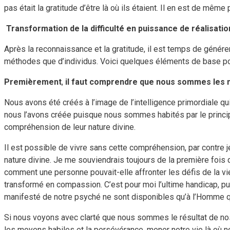
pas était la gratitude d’être là où ils étaient. Il en est de même
Transformation de la difficulté en puissance de réalisatio
Après la reconnaissance et la gratitude, il est temps de génére
méthodes que d’individus. Voici quelques éléments de base pour
Premièrement
,
il faut comprendre que nous sommes les 
Nous avons été créés à l’image de l’intelligence primordiale 
nous l’avons créée puisque nous sommes habités par le principe 
compréhension de leur nature divine.
Il est possible de vivre sans cette compréhension, par contre je
nature divine. Je me souviendrais toujours de la première fois 
comment une personne pouvait-elle affronter les défis de la vi
transformé en compassion. C’est pour moi l’ultime handicap, pu
manifesté de notre psyché ne sont disponibles qu’à l’Homme qu
Si nous voyons avec clarté que nous sommes le résultat de no
les moyens habiles et la persévérance, mener notre vie là où nou