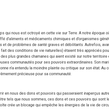
qui nous est octroyé en cette vie sur Terre. A notre époque où
ruffé d’aliments et médicaments chimiques et d’organismes génét
ps et de problèmes de santé graves et débilitants.
Autrefois, ava
 fait des conditions de vie naturelles) étaient très appréciés pour
 des plus grandes chamanes qui aient existé sur notre territoire 
uses communautés pour ses pouvoirs extraordinaires. Son mari l
e n’a entendu la moindre plainte ou critique sur son état. Au cont
extrêmement précieuse pour sa communauté.
ir en nous des dons et pouvoirs qui passeraient inaperçus autre
être tels que nous sommes, ces dons et ces pouvoirs qui sont le
lte crée un blocage qui empêche les énergies de la vie de circu