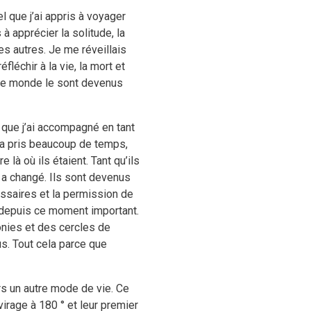
l que j’ai appris à voyager
 apprécier la solitude, la
es autres. Je me réveillais
léchir à la vie, la mort et
 le monde le sont devenus
s que j’ai accompagné en tant
r a pris beaucoup de temps,
là où ils étaient. Tant qu’ils
t a changé. Ils sont devenus
essaires et la permission de
er depuis ce moment important.
onies et des cercles de
s. Tout cela parce que
rs un autre mode de vie. Ce
virage à 180 ° et leur premier