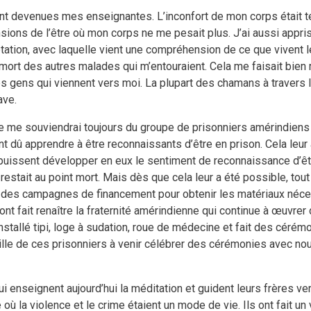
sont devenues mes enseignantes. L’inconfort de mon corps était te
ns de l’être où mon corps ne me pesait plus. J’ai aussi appris à
ptation, avec laquelle vient une compréhension de ce que vivent l
mort des autres malades qui m’entouraient. Cela me faisait bien réf
les gens qui viennent vers moi. La plupart des chamans à travers
ave.
p. Je me souviendrai toujours du groupe de prisonniers amérindien
ont dû apprendre à être reconnaissants d’être en prison. Cela leu
 puissent développer en eux le sentiment de reconnaissance d’être 
 restait au point mort. Mais dès que cela leur a été possible, tou
ris des campagnes de financement pour obtenir les matériaux néc
 ont fait renaître la fraternité amérindienne qui continue à œuvr
stallé tipi, loge à sudation, roue de médecine et fait des cérém
le de ces prisonniers à venir célébrer des cérémonies avec nou
 enseignent aujourd’hui la méditation et guident leurs frères ve
ù la violence et le crime étaient un mode de vie. Ils ont fait un 