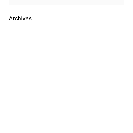
Archives
août 2026
juillet 2026
juin 2026
mai 2026
avril 2026
mars 2026
février 2026
janvier 2026
décembre 2025
novembre 2025
octobre 2025