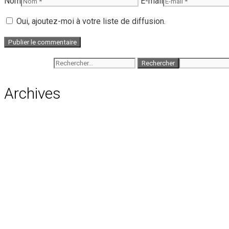
Nom
E-mail
Oui, ajoutez-moi à votre liste de diffusion.
Rechercher :
Archives
août 2026
juillet 2026
juin 2026
mai 2026
avril 2026
mars 2026
février 2026
janvier 2026
décembre 2025