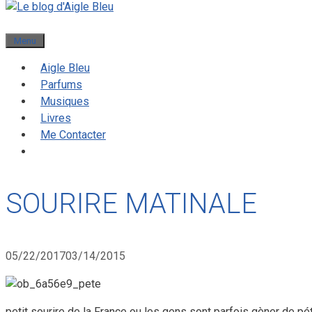
Menu
Aigle Bleu
Parfums
Musiques
Livres
Me Contacter
SOURIRE MATINALE
05/22/2017
03/14/2015
petit sourire de la France ou les gens sont parfois gèner de pé