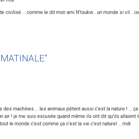
de civilisé … comme le dit mon ami N’tsukw… un monde si vil …is
RE MATINALE”
as des machines … les animaux pétent aussi c’est la nature ! … ça m
un air ! je me suis excusée quand même ils ont dit qu’ils allaient 
 tout le monde c’est comme ça c’est la vie c’est naturel … mdr