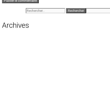
Rechercher :
Archives
août 2026
juillet 2026
juin 2026
mai 2026
avril 2026
mars 2026
février 2026
janvier 2026
décembre 2025
novembre 2025
octobre 2025
septembre 2025