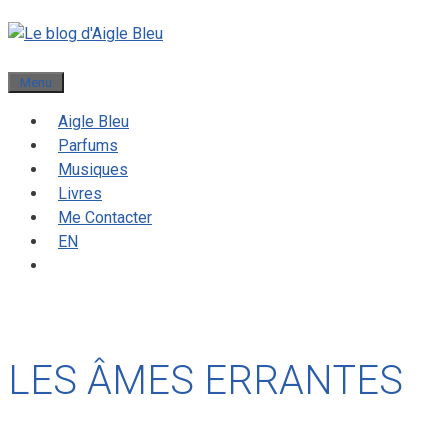
Menu
Aigle Bleu
Parfums
Musiques
Livres
Me Contacter
EN
LES ÂMES ERRANTES