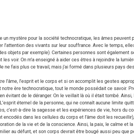
nue un mystère pour la société technocratique, les âmes peuvent 
er l’attention des vivants sur leur souffrance. Avec le temps, e
r des objets par exemple). Certaines personnes sont également s
 les voir. On m’a enseigné à aider ces êtres à rejoindre la lumière 
e ne fais plus ce travail, mais j’ai formé dans plusieurs pays d
re l’âme, l’esprit et le corps et si on accomplit les gestes appr
t notre ère technocratique, tout le monde possédait ce savoir. P
évitant de le déranger. On le veillait là où il était tombé. Ainsi,
L’esprit éternel de la personne, qui ne connaît aucune limite qu
, c’est-à-dire la sagesse et les expériences de vie, hors du cor
 encodés dans les cellules du corps et l’âme doit les recueillir),
ation de la vie et de la conscience. Ainsi, la paix, le calme et la
ier au défunt, et son corps devrait être bougé aussi peu que po