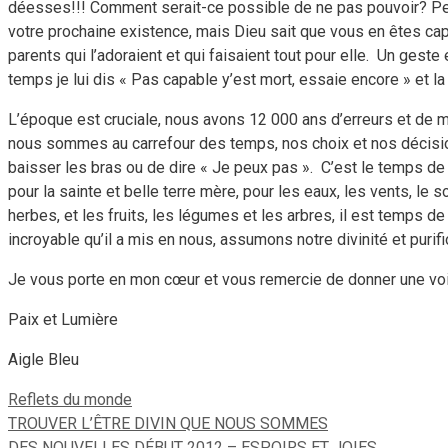
déesses!!! Comment serait-ce possible de ne pas pouvoir? Peut
votre prochaine existence, mais Dieu sait que vous en êtes cap
parents qui l’adoraient et qui faisaient tout pour elle.
Un geste es
temps je lui dis « Pas capable y’est mort, essaie encore » et la 
L’époque est cruciale, nous avons 12 000 ans d’erreurs et de ma
nous sommes au carrefour des temps, nos choix et nos décision
baisser les bras ou de dire « Je peux pas ».
C’est le temps de 
pour la sainte et belle terre mère, pour les eaux, les vents, le 
herbes, et les fruits, les légumes et les arbres, il est temps de
incroyable qu’il a mis en nous, assumons notre divinité et purif
Je vous porte en mon cœur et vous remercie de donner une voix
Paix et Lumière
Aigle Bleu
Catégories
Reflets du monde
TROUVER L’ÊTRE DIVIN QUE NOUS SOMMES
DES NOUVELLES DÉBUT 2012 – ESPOIRS ET JOIES