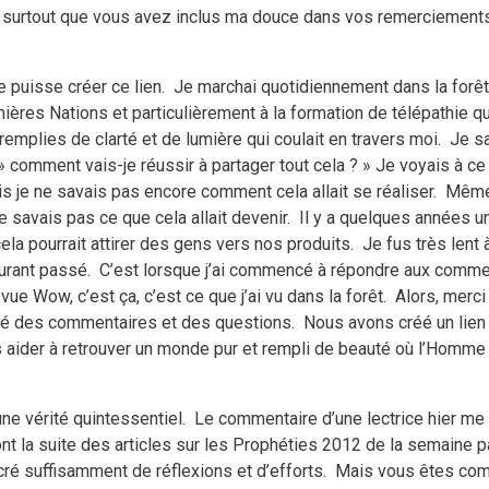
 surtout que vous avez inclus ma douce dans vos remerciements
e puisse créer ce lien.
Je marchai quotidiennement dans la forêt 
ères Nations et particulièrement à la formation de télépathie q
emplies de clarté et de lumière qui coulait en travers moi.
Je sa
 » comment vais-je réussir à partager tout cela ? » Je voyais à c
je ne savais pas encore comment cela allait se réaliser.
Même 
ne savais pas ce que cela allait devenir.
Il y a quelques années u
ela pourrait attirer des gens vers nos produits.
Je fus très lent 
ourant passé.
C’est lorsque j’ai commencé à répondre aux commen
 Wow, c’est ça, c’est ce que j’ai vu dans la forêt.
Alors, merci
osté des commentaires et des questions.
Nous avons créé un lien v
 aider à retrouver un monde pur et rempli de beauté où l’Homme
e vérité quintessentiel.
Le commentaire d’une lectrice hier me 
nt la suite des articles sur les Prophéties 2012 de la semaine 
ré suffisamment de réflexions et d’efforts.
Mais vous êtes com