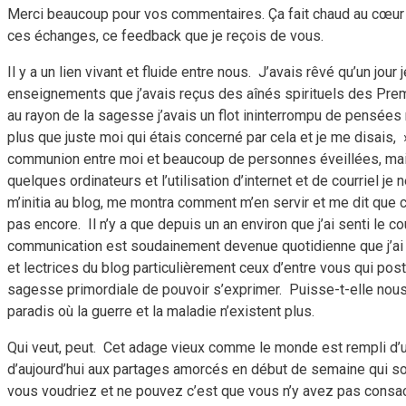
Merci beaucoup pour vos commentaires. Ça fait chaud au cœur
ces échanges, ce feedback que je reçois de vous.
Il y a un lien vivant et fluide entre nous.
J’avais rêvé qu’un jour j
enseignements que j’avais reçus des aînés spirituels des Premi
au rayon de la sagesse j’avais un flot ininterrompu de pensées r
plus que juste moi qui étais concerné par cela et je me disais,
communion entre moi et beaucoup de personnes éveillées, mais 
quelques ordinateurs et l’utilisation d’internet et de courriel je 
m’initia au blog, me montra comment m’en servir et me dit que c
pas encore.
Il n’y a que depuis un an environ que j’ai senti le c
communication est soudainement devenue quotidienne que j’ai vue
et lectrices du blog particulièrement ceux d’entre vous qui p
sagesse primordiale de pouvoir s’exprimer.
Puisse-t-elle nous
paradis où la guerre et la maladie n’existent plus.
Qui veut, peut.
Cet adage vieux comme le monde est rempli d’un
d’aujourd’hui aux partages amorcés en début de semaine qui so
vous voudriez et ne pouvez c’est que vous n’y avez pas consac