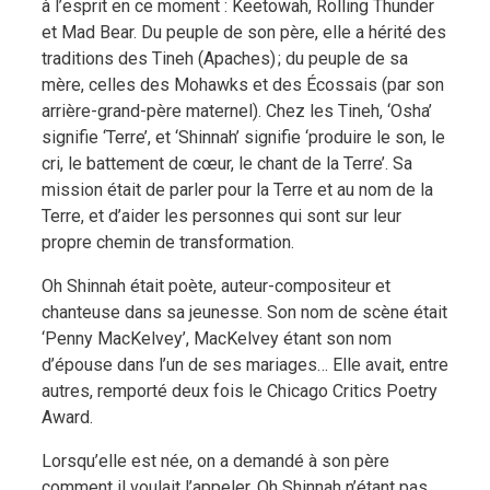
à l’esprit en ce moment : Keetowah, Rolling Thunder
et Mad Bear. Du peuple de son père, elle a hérité des
traditions des Tineh (Apaches) ; du peuple de sa
mère, celles des Mohawks et des Écossais (par son
arrière-grand-père maternel). Chez les Tineh, ‘Osha’
signifie ‘Terre’, et ‘Shinnah’ signifie ‘produire le son, le
cri, le battement de cœur, le chant de la Terre’. Sa
mission était de parler pour la Terre et au nom de la
Terre, et d’aider les personnes qui sont sur leur
propre chemin de transformation.
Oh Shinnah était poète, auteur-compositeur et
chanteuse dans sa jeunesse. Son nom de scène était
‘Penny MacKelvey’, MacKelvey étant son nom
d’épouse dans l’un de ses mariages… Elle avait, entre
autres, remporté deux fois le Chicago Critics Poetry
Award.
Lorsqu’elle est née, on a demandé à son père
comment il voulait l’appeler. Oh Shinnah n’étant pas