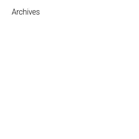
Archives
août 2026
juillet 2026
juin 2026
mai 2026
avril 2026
mars 2026
février 2026
janvier 2026
décembre 2025
novembre 2025
octobre 2025
septembre 2025
août 2025
avril 2025
mars 2025