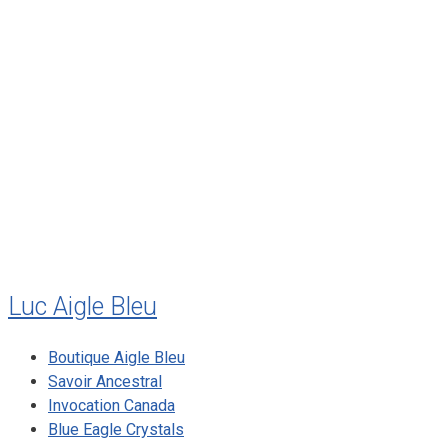
janvier 2012
décembre 2011
août 2011
juillet 2011
juillet 2010
mai 2010
décembre 2009
août 2009
mai 2008
Luc Aigle Bleu
Boutique Aigle Bleu
Savoir Ancestral
Invocation Canada
Blue Eagle Crystals