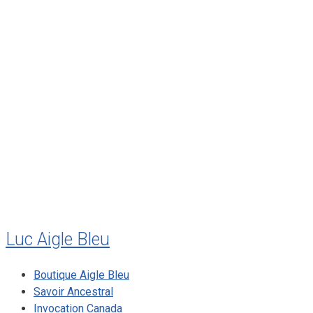
février 2012
janvier 2012
décembre 2011
août 2011
juillet 2011
juillet 2010
mai 2010
décembre 2009
août 2009
mai 2008
Luc Aigle Bleu
Boutique Aigle Bleu
Savoir Ancestral
Invocation Canada