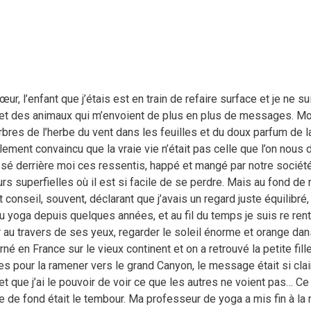
r, l’enfant que j’étais est en train de refaire surface et je ne s
 et des animaux qui m’envoient de plus en plus de messages. Mon
rbres de l’herbe du vent dans les feuilles et du doux parfum de la 
tellement convaincu que la vraie vie n’était pas celle que l’on nous 
laissé derrière moi ces ressentis, happé et mangé par notre sociét
urs superfielles où il est si facile de se perdre. Mais au fond de m
onseil, souvent, déclarant que j’avais un regard juste équilibré,
u yoga depuis quelques années, et au fil du temps je suis re re
voir au travers de ses yeux, regarder le soleil énorme et orange da
ourné en France sur le vieux continent et on a retrouvé la petite fil
ffes pour la ramener vers le grand Canyon, le message était si clai
et que j’ai le pouvoir de voir ce que les autres ne voient pas… Ce n
de fond était le tembour. Ma professeur de yoga a mis fin à la m