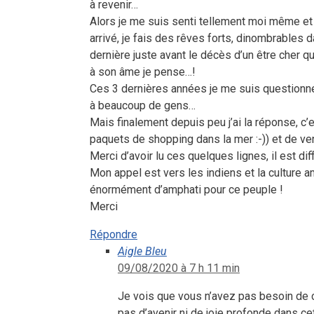
à revenir…
Alors je me suis senti tellement moi même et éve
arrivé, je fais des rêves forts, dinombrables
dernière juste avant le décès d’un être cher qui 
à son âme je pense…!
Ces 3 dernières années je me suis questionnée
à beaucoup de gens…
Mais finalement depuis peu j’ai la réponse, c
paquets de shopping dans la mer :-)) et de venir
Merci d’avoir lu ces quelques lignes, il est dif
Mon appel est vers les indiens et la culture a
énormément d’amphati pour ce peuple !
Merci
Répondre
Aigle Bleu
09/08/2020 à 7 h 11 min
Je vois que vous n’avez pas besoin de co
pas d’avenir ni de joie profonde dans cet