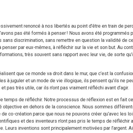
ressivement renoncé à nos libertés au point d’être en train de p
n’avons pas été formés à penser !
Nous avons été programmés po
ias sans discrimination, sans remettre en question la validité de 
 penser par eux-mêmes, à réfléchir sur la vie et son but. Au cont
formations, très souvent sans rapport avec leur vie, de sorte qu’
alisent que ce monde va droit dans le mur, que c’est la confusion t
à juguler et un mode de vie illogique, ils pensent qu’ils ne peuve
 pas très utile, car ils n’ont pas vraiment réfléchi avant d’agir.
e temps de réfléchir. Notre processus de réflexion est en fait 
alité objective en dehors de la conscience. Nous sommes différen
de co-création parce que nous ne pouvons créer qu’avec les lois 
entifiques et des inventeurs n’ont pas pris le temps de réfléchir 
ure. Leurs inventions sont principalement motivées par l’argent. Ai