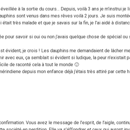
illée à la sortie du cours… Depuis, voilà 3 ans je m’instrui je lis
 dauphins sont venus dans mes rêves voilà 2 jours. Je suis mont
était très malade et que je savais sur la fin, je l’ai aidé à distanc
 pour savoir si oui ou non j’avais quelque chose de spécial ou si
’est évident, je crois ! Les dauphins me demandaient de lâcher m
 avec eux, ça semblait si évident si ludique, la peur n’existait pa
ficile de raconté cela à tout le monde 🙂
mérindiene depuis mon enfance déjà j’étais très attiré par cette 
nfirmation. Vous avez le message de l’esprit, de l’aigle, continue
te société en perdition. Elle va s’éffondrer et ceux qui auront inv