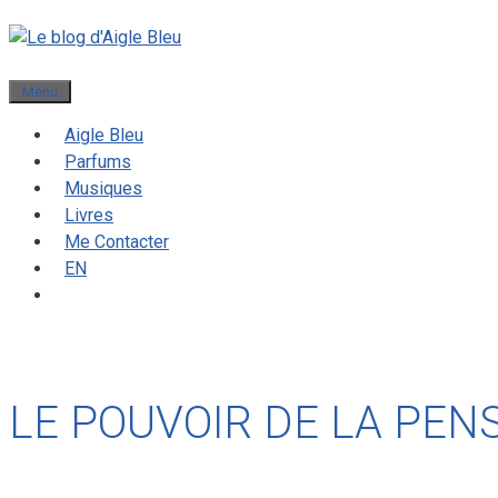
Menu
Aigle Bleu
Parfums
Musiques
Livres
Me Contacter
EN
LE POUVOIR DE LA PEN