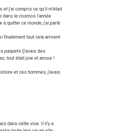
 et j’ai compris ce qu’il m’était
ée dans le cosmos l’année
e à quitter ce monde, j’ai parlé
 finalement tout cela arrivent
es paquets (j’avais des
s, tout était joie et amour !
histoire et ces hommes, j’avais
z dans cette voie. Il n’y a
estis toute leur vie en elle