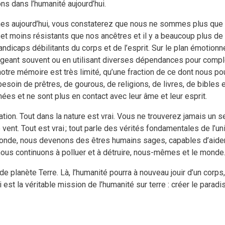
ns dans l’humanité aujourd’hui.
es aujourd’hui, vous constaterez que nous ne sommes plus que 
t moins résistants que nos ancêtres et il y a beaucoup plus de
ndicaps débilitants du corps et de l’esprit. Sur le plan émotio
angeant souvent ou en utilisant diverses dépendances pour comp
notre mémoire est très limité, qu’une fraction de ce dont nous p
 besoin de prêtres, de gourous, de religions, de livres, de bibles
hées et ne sont plus en contact avec leur âme et leur esprit.
ation. Tout dans la nature est vrai. Vous ne trouverez jamais un 
le vent. Tout est vrai ; tout parle des vérités fondamentales de l
 monde, nous devenons des êtres humains sages, capables d’aider
nous continuons à polluer et à détruire, nous-mêmes et le monde
 planète Terre. Là, l’humanité pourra à nouveau jouir d’un corps,
est la véritable mission de l’humanité sur terre : créer le paradis