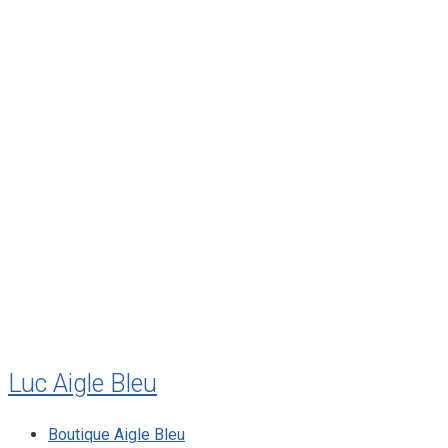
avril 2012
mars 2012
février 2012
janvier 2012
décembre 2011
août 2011
juillet 2011
juillet 2010
mai 2010
décembre 2009
août 2009
mai 2008
Luc Aigle Bleu
Boutique Aigle Bleu