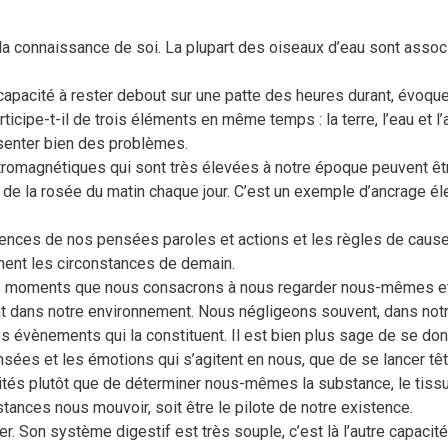
a connaissance de soi. La plupart des oiseaux d’eau sont associés
a capacité à rester debout sur une patte des heures durant, évoqu
ticipe-t-il de trois éléments en même temps : la terre, l’eau et l
résenter bien des problèmes.
ctromagnétiques qui sont très élevées à notre époque peuvent êt
 de la rosée du matin chaque jour. C’est un exemple d’ancrage é
uences de nos pensées paroles et actions et les règles de cause
nent les circonstances de demain.
ces moments que nous consacrons à nous regarder nous-mêmes e
 dans notre environnement. Nous négligeons souvent, dans notr
s évènements qui la constituent. Il est bien plus sage de se d
pensées et les émotions qui s’agitent en nous, que de se lancer t
lités plutôt que de déterminer nous-mêmes la substance, le tissu
nstances nous mouvoir, soit être le pilote de notre existence.
ier. Son système digestif est très souple, c’est là l’autre capac