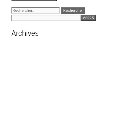
Rechercher :
Archives
août 2026
juillet 2026
juin 2026
mai 2026
avril 2026
mars 2026
février 2026
janvier 2026
décembre 2025
novembre 2025
octobre 2025
septembre 2025