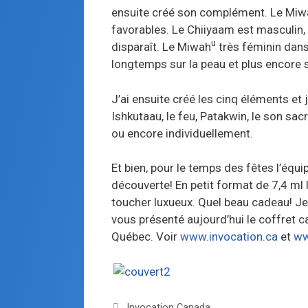
ensuite créé son complément. Le Miw
favorables. Le Chiiyaam est masculin, p
u
disparaît. Le Miwah
très féminin dans
longtemps sur la peau et plus encore 
J’ai ensuite créé les cinq éléments et j’a
Ishkutaau, le feu, Patakwin, le son sacré,
ou encore individuellement.
Et bien, pour le temps des fêtes l’équi
découverte! En petit format de 7,4 ml
toucher luxueux. Quel beau cadeau! Je 
vous présenté aujourd’hui le coffret ca
Québec. Voir
www.invocation.ca
et
ww
Invocation Canada