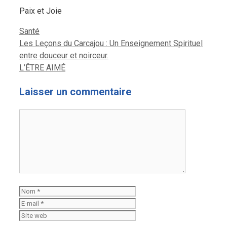
Paix et Joie
Catégories
Santé
Les Leçons du Carcajou : Un Enseignement Spirituel
entre douceur et noirceur.
L’ÊTRE AIMÉ
Laisser un commentaire
Commentaire
Nom
E-
mail
Site
web