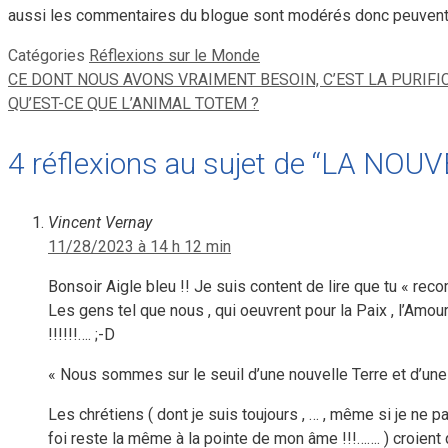
aussi les commentaires du blogue sont modérés donc peuvent r
Catégories
Réflexions sur le Monde
CE DONT NOUS AVONS VRAIMENT BESOIN, C’EST LA PURIFI
QU’EST-CE QUE L’ANIMAL TOTEM ?
4 réflexions au sujet de “LA N
Vincent Vernay
11/28/2023 à 14 h 12 min
Bonsoir Aigle bleu !! Je suis content de lire que tu « reco
Les gens tel que nous , qui oeuvrent pour la Paix , l’Amour 
!!!!!!…. ;-D
« Nous sommes sur le seuil d’une nouvelle Terre et d’une 
Les chrétiens ( dont je suis toujours , … , même si je ne p
foi reste la même à la pointe de mon âme !!!……. ) croient qu