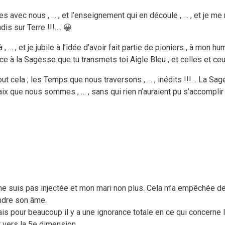
s avec nous , … , et l’enseignement qui en découle , … , et je me 
dis sur Terre !!!…. 😀
… , et je jubile à l’idée d’avoir fait partie de pioniers , à mon hum
râce à la Sagesse que tu transmets toi Aigle Bleu , et celles et ce
t cela ; les Temps que nous traversons , … , inédits !!!… La Sage
aix que nous sommes , … , sans qui rien n’auraient pu s’accomplir
ne suis pas injectée et mon mari non plus. Cela m’a empêchée de t
endre son âme.
s pour beaucoup il y a une ignorance totale en ce qui concerne
r vers la 5e dimension….