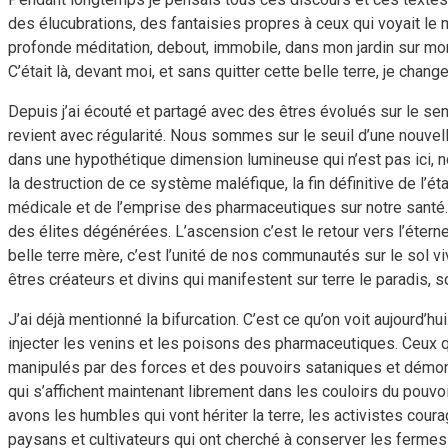
des élucubrations, des fantaisies propres à ceux qui voyait le m
profonde méditation, debout, immobile, dans mon jardin sur mon d
C’était là, devant moi, et sans quitter cette belle terre, je chang
Depuis j’ai écouté et partagé avec des êtres évolués sur le s
revient avec régularité. Nous sommes sur le seuil d’une nouve
dans une hypothétique dimension lumineuse qui n’est pas ici, n
la destruction de ce système maléfique, la fin définitive de l’é
médicale et de l’emprise des pharmaceutiques sur notre santé.
des élites dégénérées. L’ascension c’est le retour vers l’éternel
belle terre mère, c’est l’unité de nos communautés sur le sol viv
êtres créateurs et divins qui manifestent sur terre le paradis, s
J’ai déjà mentionné la bifurcation. C’est ce qu’on voit aujourd’h
injecter les venins et les poisons des pharmaceutiques. Ceux q
manipulés par des forces et des pouvoirs sataniques et démon
qui s’affichent maintenant librement dans les couloirs du pouv
avons les humbles qui vont hériter la terre, les activistes cou
paysans et cultivateurs qui ont cherché à conserver les fermes 