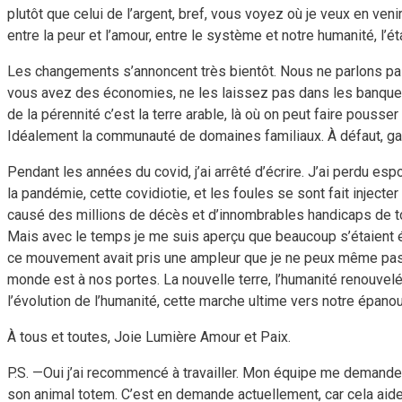
plutôt que celui de l’argent, bref, vous voyez où je veux en venir 
entre la peur et l’amour, entre le système et notre humanité, l’é
Les changements s’annoncent très bientôt. Nous ne parlons pas i
vous avez des économies, ne les laissez pas dans les banques, 
de la pérennité c’est la terre arable, là où on peut faire pousser 
Idéalement la communauté de domaines familiaux. À défaut, gard
Pendant les années du covid, j’ai arrêté d’écrire. J’ai perdu esp
la pandémie, cette covidiotie, et les foules se sont fait injecte
causé des millions de décès et d’innombrables handicaps de tout 
Mais avec le temps je me suis aperçu que beaucoup s’étaient év
ce mouvement avait pris une ampleur que je ne peux même pas év
monde est à nos portes. La nouvelle terre, l’humanité renouvel
l’évolution de l’humanité, cette marche ultime vers notre épanou
À tous et toutes, Joie Lumière Amour et Paix.
P.S. —Oui j’ai recommencé à travailler. Mon équipe me demande
son animal totem. C’est en demande actuellement, car cela aide