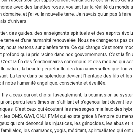
onde avec des lunettes roses, voulant fuir la réalité du monde act
omaine, et j’ai vu la nouvelle terre. Je n’avais qu’un pas à fair
eais d’univers.
entier, des guides, des enseignants spirituels et des esprits é
lle terre et d’une humanité renouvelée. Nous ne changeons pas d
on, nous restons sur planète terre. Ce qui change c’est notre m
tat profond qui a pris racine dans nos gouvernements. C’est la fin
 C’est la fin des fonctionnaires corrompus et des médias qui s
le nature, la beauté perpétuelle des lois universelles que l’on voi
ant. La terre dans sa splendeur devient l’héritage des fils et les 
oit notre humanité angélique, consciente et éveillée.
ui. Il y a ceux qui ont choisi l’aveuglement, la soumission au syst
ui ont perdu leurs âmes en s’affilant et s’agenouillant devant l
iques. C’est ceux qui écoutent les messages mielleux des hybri
oir, les OMS, GAVI, ONU, FMM qui existe grâce à l’empire du mens
rageux qui ont dénoncé les injustices, les génocides, les abus et
familiales, les chamanes, yogis, méditant, spiritualistes qui ont 