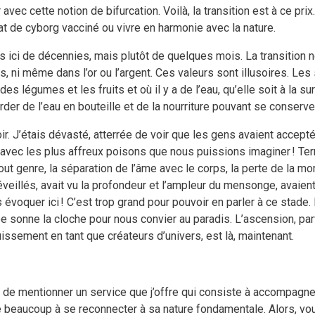
avec cette notion de bifurcation. Voilà, la transition est à ce prix.
tat de cyborg vacciné ou vivre en harmonie avec la nature.
ci de décennies, mais plutôt de quelques mois. La transition ne s
ni même dans l’or ou l’argent. Ces valeurs sont illusoires. Les
des légumes et les fruits et où il y a de l’eau, qu’elle soit à la su
er de l’eau en bouteille et de la nourriture pouvant se conserv
oir. J’étais dévasté, atterrée de voir que les gens avaient accept
r avec les plus affreux poisons que nous puissions imaginer ! Terr
genre, la séparation de l’âme avec le corps, la perte de la moral
eillés, avait vu la profondeur et l’ampleur du mensonge, avaient
oquer ici ! C’est trop grand pour pouvoir en parler à ce stade.
ée sonne la cloche pour nous convier au paradis. L’ascension, par
issement en tant que créateurs d’univers, est là, maintenant.
 de mentionner un service que j’offre qui consiste à accompagne
 beaucoup à se reconnecter à sa nature fondamentale. Alors, vou