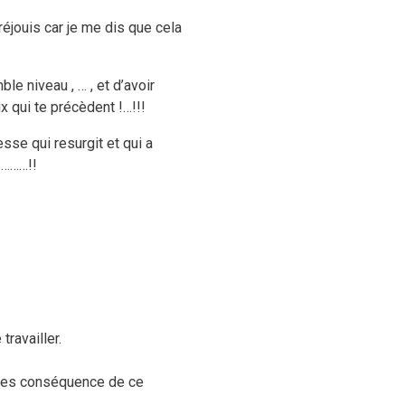
réjouis car je me dis que cela
ble niveau , … , et d’avoir
ux qui te précèdent !…!!!
sse qui resurgit et qui a
 ………!!
ravailler.
 les conséquence de ce