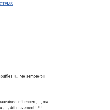
TOTEMS
.
 souffles !!… Me semble-t-il
 mauvaises influences , … , ma
 … , définitivement !..!!!