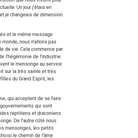
uelle. Un jour j’étais en
e et je changeais de dimension.
volués et le même message
e monde, nous n’allons pas
ode de vie. Cela commence par
 de l’hégémonie de l’industrie
ervent le mensonge au service
t sur la très sainte et très
filles du Grand Esprit, les
ème, qui acceptent de se faire
es gouvernements qui sont
des reptiliens et draconiens
onge. De l’autre côté nous
 les mensonges, les petits
choisi le chemin de l’âme