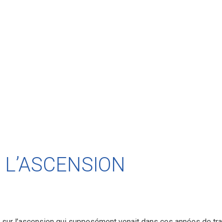
 L’ASCENSION
 sur l’ascension qui supposément venait dans ces années de tra