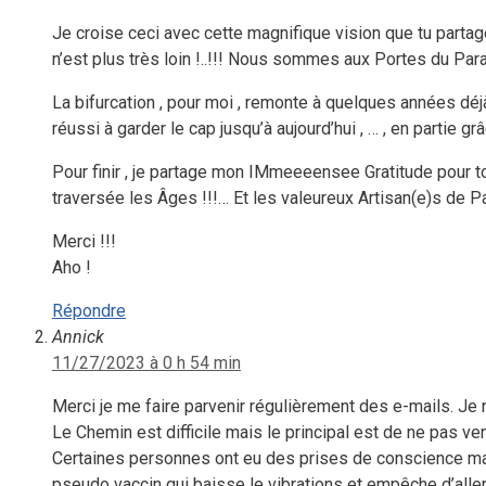
Je croise ceci avec cette magnifique vision que tu partage
n’est plus très loin !..!!! Nous sommes aux Portes du Para
La bifurcation , pour moi , remonte à quelques années déjà , 
réussi à garder le cap jusqu’à aujourd’hui , … , en partie g
Pour finir , je partage mon IMmeeeensee Gratitude pour tou
traversée les Âges !!!… Et les valeureux Artisan(e)s de P
Merci !!!
Aho !
Répondre
Annick
11/27/2023 à 0 h 54 min
Merci je me faire parvenir régulièrement des e-mails. Je 
Le Chemin est difficile mais le principal est de ne pas v
Certaines personnes ont eu des prises de conscience mai
pseudo vaccin qui baisse le vibrations et empêche d’alle