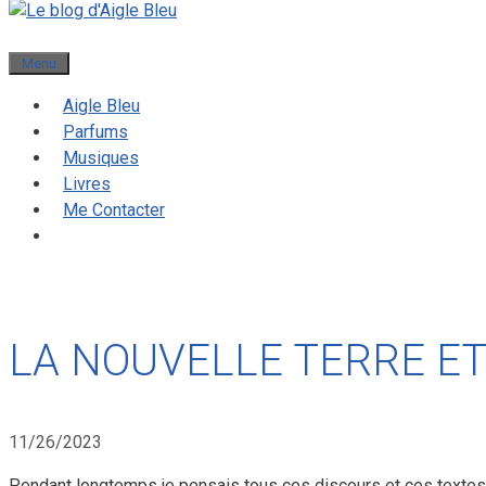
Menu
Aigle Bleu
Parfums
Musiques
Livres
Me Contacter
LA NOUVELLE TERRE ET
11/26/2023
Pendant longtemps je pensais tous ces discours et ces textes