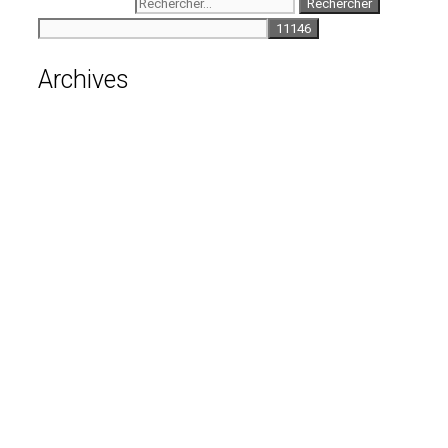
Rechercher :
Archives
août 2026
juillet 2026
juin 2026
mai 2026
avril 2026
mars 2026
février 2026
janvier 2026
décembre 2025
novembre 2025
octobre 2025
septembre 2025
août 2025