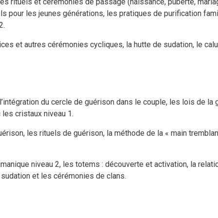
es rituels et cérémonies de passage (naissance, puberté, mariage,
els pour les jeunes générations, les pratiques de purification fam
2.
es et autres cérémonies cycliques, la hutte de sudation, le calume
’intégration du cercle de guérison dans le couple, les lois de la 
les cristaux niveau 1.
érison, les rituels de guérison, la méthode de la « main tremblan
anique niveau 2, les totems : découverte et activation, la relatio
 sudation et les cérémonies de clans.