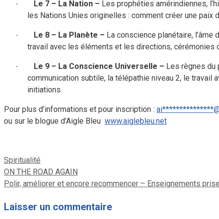
Le 7 – La Nation
–
Les prophéties amérindiennes, l’hi
·
les Nations Unies originelles : comment créer une paix d
Le 8 – La Planète
–
La conscience planétaire, l’âme du
·
travail avec les éléments et les directions, cérémonie
Le 9 – La Conscience Universelle
–
Les règnes du pe
·
communication subtile, la télépathie niveau 2, le travail
initiations.
Pour plus d’informations et pour inscription :
ai
***************
ou sur le blogue d’Aigle Bleu
www.aiglebleu.net
Catégories
Spiritualité
ON THE ROAD AGAIN
Polir, améliorer et encore recommencer – Enseignements pris
Laisser un commentaire