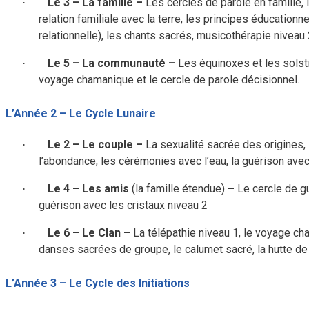
Le 3 – La famille
–
Les cercles de parole en famille, l
·
relation familiale avec la terre, les principes éducationn
relationnelle), les chants sacrés, musicothérapie niveau 
Le 5 – La communauté
–
Les équinoxes et les solstic
·
voyage chamanique et le cercle de parole décisionnel.
L’Année 2 – Le Cycle Lunaire
Le 2 – Le couple
–
La sexualité sacrée des origines, l
·
l’abondance, les cérémonies avec l’eau, la guérison avec 
Le 4 – Les amis
(la famille étendue)
–
Le cercle de gu
·
guérison avec les cristaux niveau 2
Le 6 – Le Clan
–
La télépathie niveau 1, le voyage cham
·
danses sacrées de groupe, le calumet sacré, la hutte de
L’Année 3 – Le Cycle des Initiations