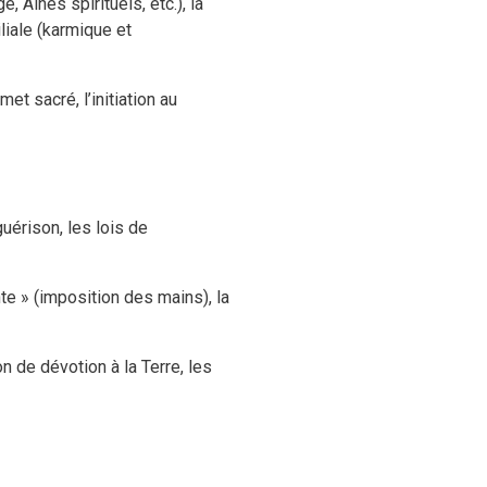
 Ainés spirituels, etc.), la
iliale (karmique et
t sacré, l’initiation au
guérison, les lois de
te » (imposition des mains), la
n de dévotion à la Terre, les