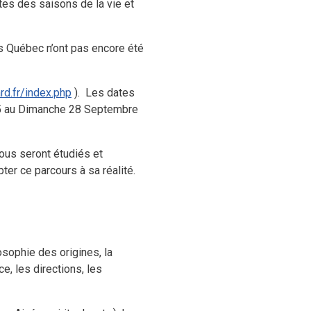
tes des saisons de la vie et
s Québec n’ont pas encore été
rd.fr/index.php
).
Les dates
 25 au Dimanche 28 Septembre
tous seront étudiés et
er ce parcours à sa réalité.
osophie des origines, la
ce, les directions, les