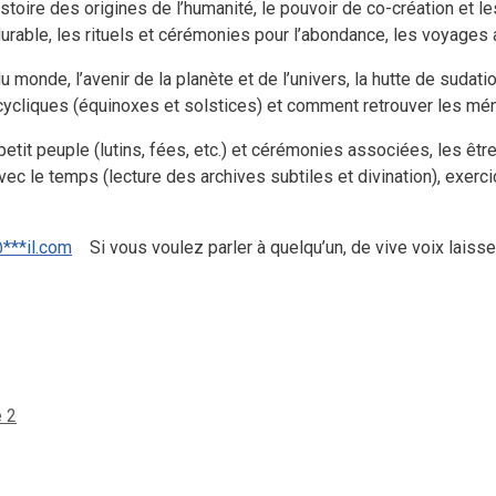
stoire des origines de l’humanité, le pouvoir de co-création et l
urable, les rituels et cérémonies pour l’abondance, les voyages 
 monde, l’avenir de la planète et de l’univers, la hutte de sudatio
s cycliques (équinoxes et solstices) et comment retrouver les m
tit peuple (lutins, fées, etc.) et cérémonies associées, les êtr
 avec le temps (lecture des archives subtiles et divination), exerc
@
***
il.com
Si vous voulez parler à quelqu’un, de vive voix laiss
e 2