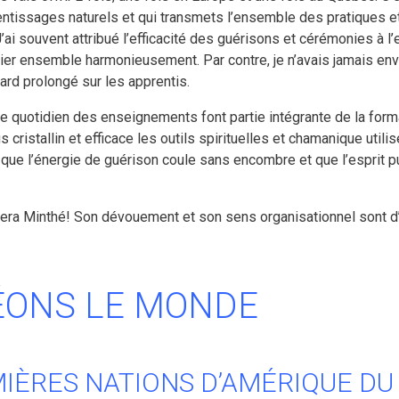
tissages naturels et qui transmets l’ensemble des pratiques et
ai souvent attribué l’efficacité des guérisons et cérémonies à l
rier ensemble harmonieusement. Par contre, je n’avais jamais en
egard prolongé sur les apprentis.
ue quotidien des enseignements font partie intégrante de la form
 cristallin et efficace les outils spirituelles et chamanique utili
r que l’énergie de guérison coule sans encombre et que l’esprit
 sera Minthé! Son dévouement et son sens organisationnel sont d
ÉONS LE MONDE
IÈRES NATIONS D’AMÉRIQUE DU