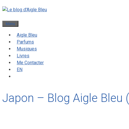
Menu
Aigle Bleu
Parfums
Musiques
Livres
Me Contacter
EN
Japon – Blog Aigle Bleu 