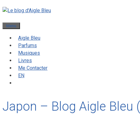
Menu
Aigle Bleu
Parfums
Musiques
Livres
Me Contacter
EN
Japon – Blog Aigle Bleu 