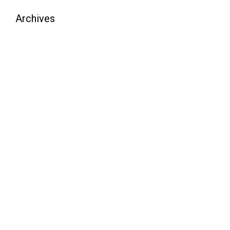
Archives
août 2026
juillet 2026
juin 2026
mai 2026
avril 2026
mars 2026
février 2026
janvier 2026
décembre 2025
novembre 2025
octobre 2025
septembre 2025