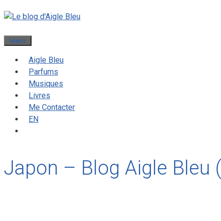
Menu
Aigle Bleu
Parfums
Musiques
Livres
Me Contacter
EN
Japon – Blog Aigle Bleu 