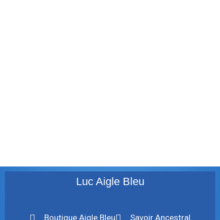
février 2012
janvier 2012
décembre 2011
août 2011
juillet 2011
juillet 2010
mai 2010
décembre 2009
août 2009
mai 2008
Luc Aigle Bleu
Boutique Aigle Bleu
Savoir Ancestral