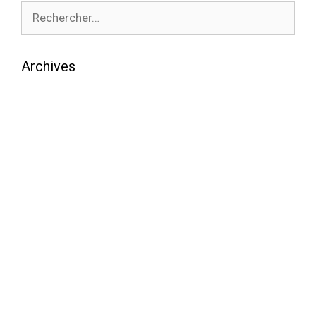
Archives
août 2026
juillet 2026
juin 2026
mai 2026
avril 2026
mars 2026
février 2026
janvier 2026
décembre 2025
novembre 2025