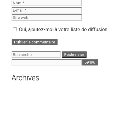
Nom
E-
mail
Site
web
Oui, ajoutez-moi à votre liste de diffusion.
Rechercher :
Archives
août 2026
juillet 2026
juin 2026
mai 2026
avril 2026
mars 2026