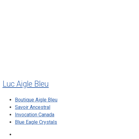
août 2011
juillet 2011
juillet 2010
mai 2010
décembre 2009
août 2009
mai 2008
Luc Aigle Bleu
Boutique Aigle Bleu
Savoir Ancestral
Invocation Canada
Blue Eagle Crystals