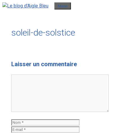
Aller
Menu
au
contenu
soleil-de-solstice
Laisser un commentaire
Commentaire
Nom
E-
mail
Site