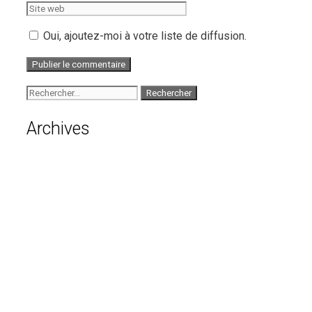
web
Oui, ajoutez-moi à votre liste de diffusion.
Rechercher :
Archives
août 2026
juillet 2026
juin 2026
mai 2026
avril 2026
mars 2026
février 2026
janvier 2026
décembre 2025