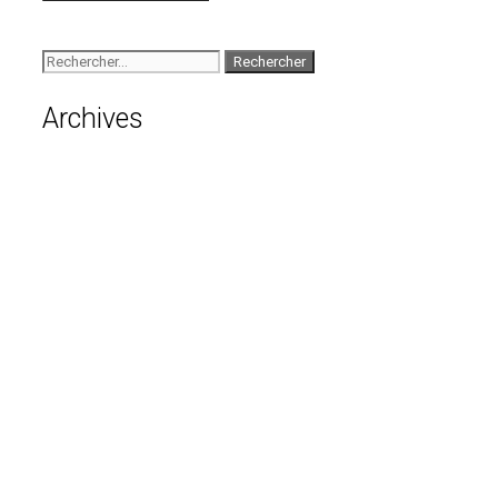
Archives
août 2026
juillet 2026
juin 2026
mai 2026
avril 2026
mars 2026
février 2026
janvier 2026
décembre 2025
novembre 2025
octobre 2025
septembre 2025