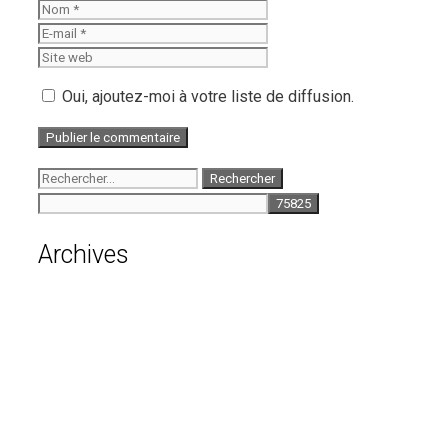
Nom
E-
mail
Site
web
Oui, ajoutez-moi à votre liste de diffusion.
Rechercher :
Archives
août 2026
juillet 2026
juin 2026
mai 2026
avril 2026
mars 2026