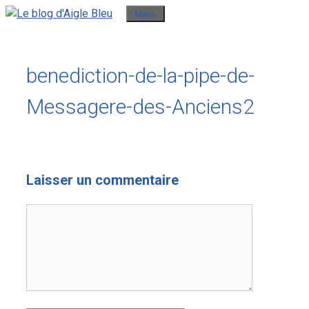
Aller
Menu
au
contenu
benediction-de-la-pipe-de-
Messagere-des-Anciens2
Laisser un commentaire
Commentaire